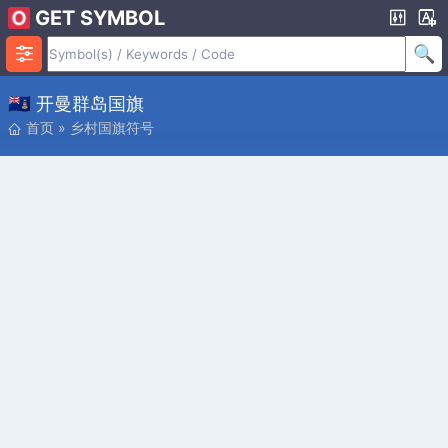
GET SYMBOL
🇰🇾 开曼群岛国旗
首页
»
乡村国旗符号