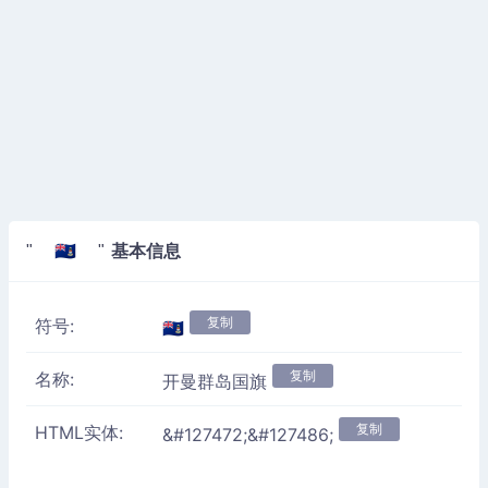
基本信息
" 🇰🇾 "
复制
符号:
🇰🇾
复制
名称:
开曼群岛国旗
复制
HTML实体:
&#127472;&#127486;