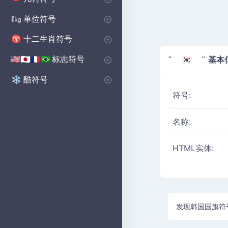
基本形状符号
多边形符号
坚实的图形符号
🔺
⬟
■
单位符号
ℓ㎏
音量单位符号
微单元符号
📏
μ
十二生肖符号
♈
西部十二生肖符号
♈
标志符号
基本
🇺🇸🇯🇵🇫🇷🇧🇷
" 🇰🇷 "
国家符号
乡村国旗符号
🇺🇸🇬🇧🇨🇳
の
酷符号
❄️
符号:
名称:
HTML实体:
发现韩国国旗符