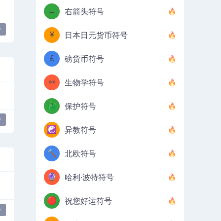
→
右箭头符号
y
¥
日本日元货币符号
£
磅货币符号
⚯
生物学符号
🐉
保护符号
y
☯️
异教符号
🔨
北欧符号
🔮
哈利·波特符号
🔴
祝您好运符号
y