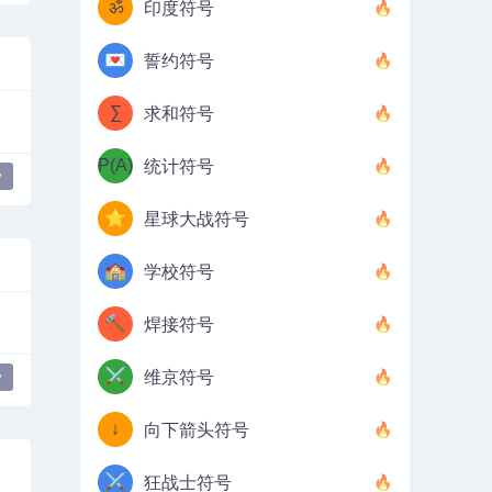
ॐ
印度符号
💌
誓约符号
∑
求和符号
P(A)
统计符号
y
⭐
星球大战符号
🏫
学校符号
🔨
焊接符号
⚔️
维京符号
y
↓
向下箭头符号
⚔️
狂战士符号