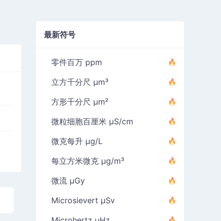
最新符号
零件百万 ppm
立方千分尺 µm³
方形千分尺 µm²
微粒细胞百厘米 µS/cm
微克每升 µg/L
每立方米微克 µg/m³
微流 µGy
Microsievert µSv
Microhertz µHz