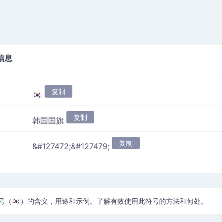
信息
复制
🇰🇷
复制
韩国国旗
复制
&#127472;&#127479;
号（🇰🇷）的含义，用途和示例。了解有效使用此符号的方法和何处。