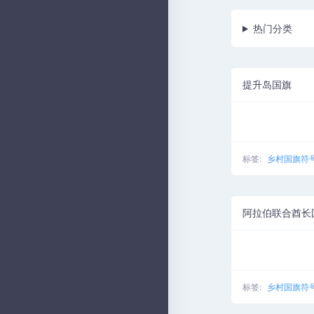
热门分类
提升岛国旗
标签:
乡村国旗符
阿拉伯联合酋长
标签:
乡村国旗符