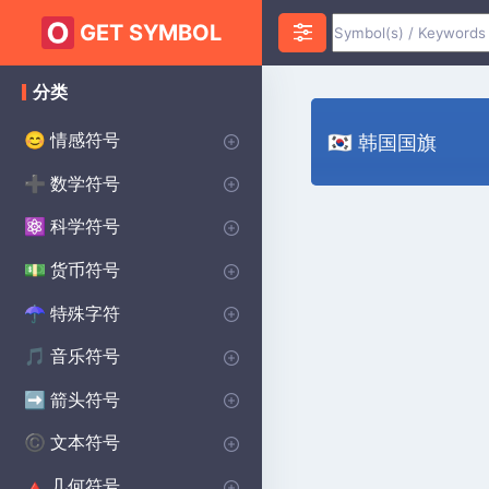
GET SYMBOL
分类
情感符号
😊
🇰🇷 韩国国旗
心脏符号
爱符号
愤怒符号
焦虑符号
快乐的符号
悲伤的符号
惊喜符号
恐惧符号
笑脸符号
誓约符号
祝您好运符号
♥
❤️
😡
😰
😀
😰
😲
😨
😊
💌
🔴
数学符号
➕
无限符号
代数符号
几何符号
PI符号
三角洲符号
平方根符号
alpha符号
大于符号
小于符号
Sigma符号
加上减去符号
分隔符号
lambda符号
求和符号
统计符号
P(A)
♾️
∑
π
∑
Δ
Σ
⌀
√
α
>
<
±
÷
λ
科学符号
⚛️
化学符号
物理符号
theta符号
学位符号
欧米茄符号
生物学符号
Ac
⚯
Θ
Ω
β
°
货币符号
💵
主要世界货币
美分符号
磅货币符号
日本日元货币符号
$
¢
£
¥
特殊字符
☂︎
标点符号
装饰符号
点符号
王子符号
狂战士符号
维京符号
焊接符号
学校符号
星球大战符号
印度符号
异教符号
⚜
☮️
⚔️
⚔️
🔨
🏫
⭐
☯️
ॐ
•
:
音乐符号
🎵
注释符号
CLEFS符号
音乐休息符号
重复音乐符号
🎵
🎼
♩
♯
箭头符号
➡️
方向箭头
向下箭头符号
右箭头符号
向上箭头符号
商店箭头符号
➡️
→
↓
↑
^
文本符号
©️
版权符号
女性符号
美学符号
男性符号
蝙蝠侠符号
无政府状态符号
交叉符号
段落符号
汽车符号
自闭症符号
凯尔特人符号
洗碗机符号
哈利·波特符号
北欧符号
保护符号
©️
♀
❤️
♂
🦇
✝️
🚗
🧩
☘️
🍽️
🔮
🔨
🐉
Ⓐ
¶
几何符号
🔺