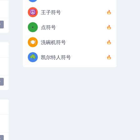
☮️
王子符号
y
•
点符号
🍽️
洗碗机符号
☘️
凯尔特人符号
y
y