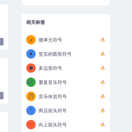
相关标签
μ
微单元符号
y
■
坚实的图形符号
⬟
多边形符号
🎼
重复音乐符号
y
🎵
音乐休息符号
^
商店箭头符号
↑
向上箭头符号