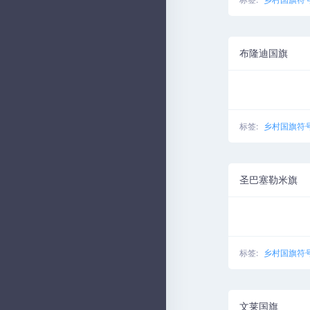
布隆迪国旗
标签:
乡村国旗符
圣巴塞勒米旗
标签:
乡村国旗符
文莱国旗