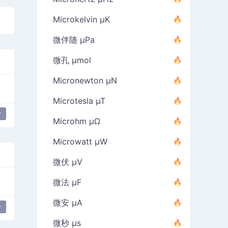
Microkelvin µK
微伴随 µPa
微孔 µmol
Micronewton µN
Microtesla µT
y
Microhm µΩ
Microwatt µW
微伏 µV
微法 µF
微安 µA
y
微秒 µs