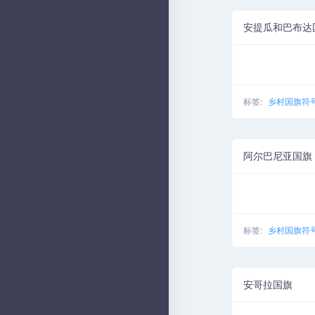
安提瓜和巴布达
标签:
乡村国旗符
阿尔巴尼亚国旗
标签:
乡村国旗符
安哥拉国旗