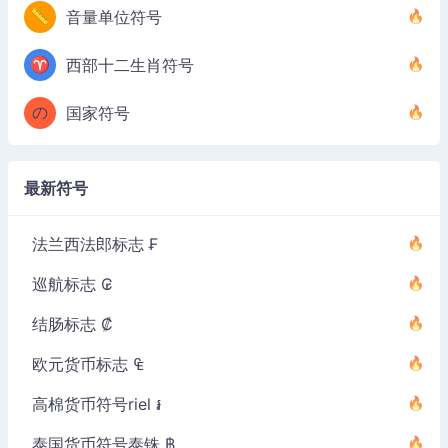
📏
音量单位符号
♈
西部十二生肖符号
の
国家符号
最新符号
法兰西法郎标志 ₣
巡航标志 ₢
结肠标志 ₡
欧元货币标志 ₠
高棉货币符号riel ៛
泰国货币符号泰铢 ฿