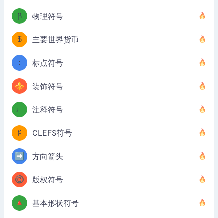
β
物理符号
$
主要世界货币
:
标点符号
⚜
装饰符号
♩
注释符号
♯
CLEFS符号
➡️
方向箭头
©️
版权符号
🔺
基本形状符号