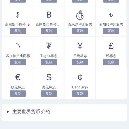
៛
฿
௹
৳
高棉货币符号riel
泰国货币符号泰铢
泰米尔卢比标志
孟加拉卢比标志
复制
复制
复制
复制
৲
₮
¥
£
孟加拉卢比商标
Tugrik标志
日元标志
磅标志
复制
复制
复制
复制
€
$
¢
欧元标志
美元标志
Cent Sign
复制
复制
复制
主要世界货币 介绍