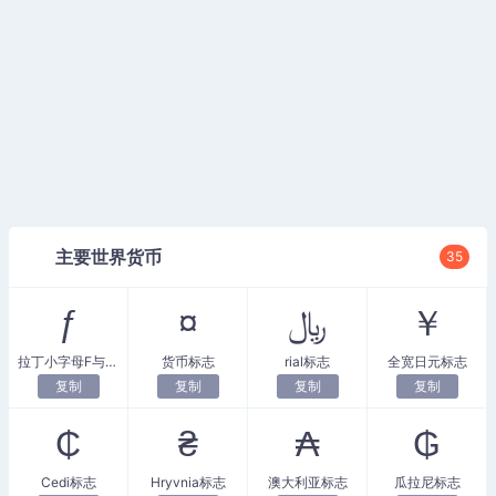
主要世界货币
35
ƒ
¤
﷼
￥
拉丁小字母F与钩子
货币标志
rial标志
全宽日元标志
复制
复制
复制
复制
₵
₴
₳
₲
Cedi标志
Hryvnia标志
澳大利亚标志
瓜拉尼标志