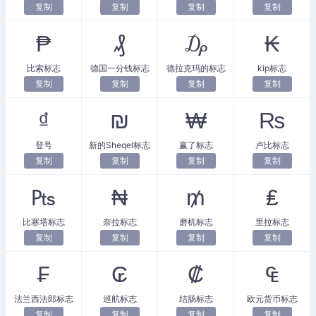
复制
复制
复制
复制
₱
₰
₯
₭
比索标志
德国一分钱标志
德拉克玛的标志
kip标志
复制
复制
复制
复制
₫
₪
₩
₨
登号
新的Sheqel标志
赢了标志
卢比标志
复制
复制
复制
复制
₧
₦
₥
₤
比塞塔标志
奈拉标志
磨机标志
里拉标志
复制
复制
复制
复制
₣
₢
₡
₠
法兰西法郎标志
巡航标志
结肠标志
欧元货币标志
复制
复制
复制
复制