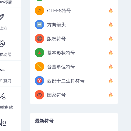
row标志
♯
CLEFS符号
✐
➡️
方向箭头
上方
©️
版权符号
✇
🔺
基本形状符号
驱动器
📏
音量单位符号
✁
♈
西部十二生肖符号
片剪刀
⅍
の
国家符号
selskab
№
最新符号