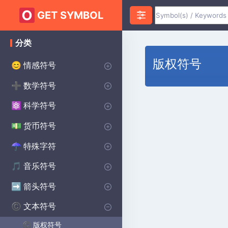
GET SYMBOL
分类
版权符号
情感符号
😊
心脏符号
爱符号
愤怒符号
焦虑符号
快乐的符号
悲伤的符号
惊喜符号
恐惧符号
笑脸符号
誓约符号
祝您好运符号
数学符号
➕
无限符号
代数符号
几何符号
PI符号
三角洲符号
平方根符号
alpha符号
大于符号
小于符号
Sigma符号
加上减去符号
分隔符号
lambda符号
统计符号
求和符号
科学符号
⚛️
化学符号
物理符号
theta符号
学位符号
欧米茄符号
生物学符号
货币符号
💵
主要世界货币
美分符号
磅货币符号
日本日元货币符号
特殊字符
☂︎
标点符号
装饰符号
点符号
王子符号
狂战士符号
维京符号
焊接符号
学校符号
星球大战符号
印度符号
异教符号
音乐符号
🎵
注释符号
CLEFS符号
音乐休息符号
重复音乐符号
箭头符号
➡️
方向箭头
向下箭头符号
右箭头符号
向上箭头符号
商店箭头符号
文本符号
©️
版权符号
©️