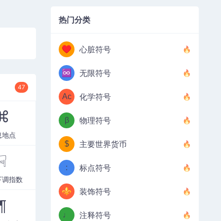
热门分类
♥
心脏符号
♾️
无限符号
47
Ac
化学符号
⌘
β
物理符号
息地点
$
主要世界货币
☟
:
标点符号
下调指数
⚜
装饰符号
¶
♩
注释符号