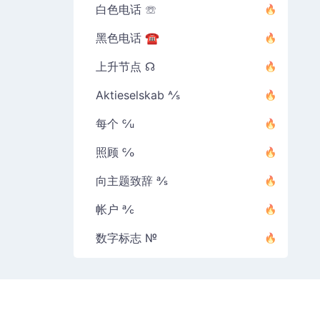
白色电话 ☏
黑色电话 ☎
上升节点 ☊
Aktieselskab ⅍
每个 ℆
照顾 ℅
向主题致辞 ℁
帐户 ℀
数字标志 №