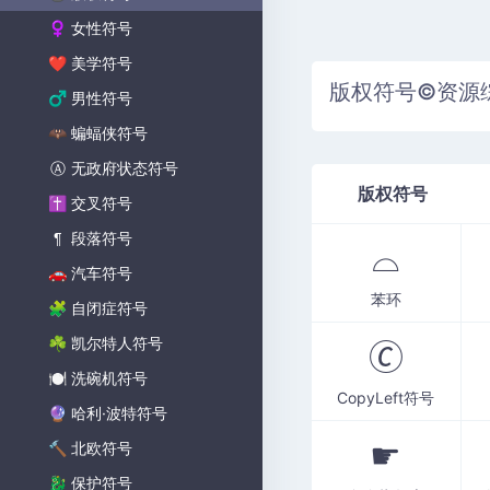
女性符号
♀
美学符号
❤️
版权符号©资源
男性符号
♂
蝙蝠侠符号
🦇
无政府状态符号
Ⓐ
版权符号
交叉符号
✝️
段落符号
¶
⌓
汽车符号
🚗
苯环
自闭症符号
🧩
凯尔特人符号
☘️
🄫
洗碗机符号
🍽️
CopyLeft符号
哈利·波特符号
🔮
☛
北欧符号
🔨
保护符号
🐉