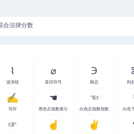
综合法律分数
⌇
⌀
℈
波浪线
直径符号
顾忌
利
✍
☚
☜
写作
黑色左指数索引
白色左指数指数
白色
☞
☝
✌️