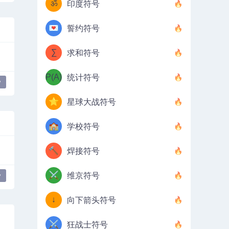
ॐ
印度符号
💌
誓约符号
∑
求和符号
P(A)
统计符号
y
⭐
星球大战符号
🏫
学校符号
🔨
焊接符号
⚔️
维京符号
y
↓
向下箭头符号
⚔️
狂战士符号