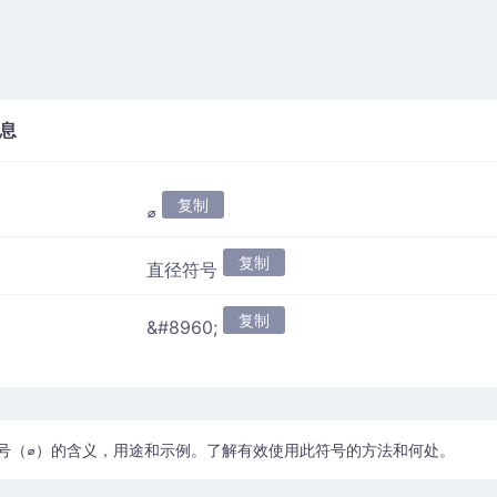
息
复制
⌀
复制
直径符号
复制
&#8960;
号（⌀）的含义，用途和示例。了解有效使用此符号的方法和何处。