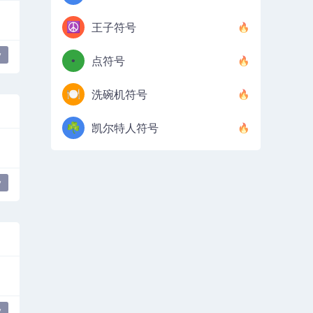
☮️
王子符号
y
•
点符号
🍽️
洗碗机符号
☘️
凯尔特人符号
y
y