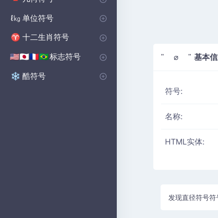
基本形状符号
多边形符号
坚实的图形符号
🔺
⬟
■
单位符号
ℓ㎏
音量单位符号
微单元符号
📏
μ
十二生肖符号
♈
西部十二生肖符号
♈
标志符号
基本信
🇺🇸🇯🇵🇫🇷🇧🇷
" ⌀ "
国家符号
乡村国旗符号
🇺🇸🇬🇧🇨🇳
の
酷符号
❄️
符号:
名称:
HTML实体:
发现直径符号符