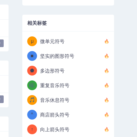
相关标签
μ
微单元符号
y
■
坚实的图形符号
⬟
多边形符号
🎼
重复音乐符号
y
🎵
音乐休息符号
^
商店箭头符号
↑
向上箭头符号