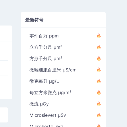
最新符号
零件百万 ppm
立方千分尺 µm³
方形千分尺 µm²
微粒细胞百厘米 µS/cm
微克每升 µg/L
每立方米微克 µg/m³
微流 µGy
Microsievert µSv
Microhertz µHz