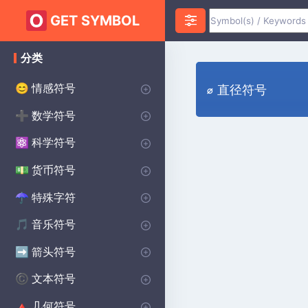
GET SYMBOL
分类
情感符号
😊
⌀ 直径符号
心脏符号
爱符号
愤怒符号
焦虑符号
快乐的符号
悲伤的符号
惊喜符号
恐惧符号
笑脸符号
誓约符号
祝您好运符号
♥
❤️
😡
😰
😀
😰
😲
😨
😊
💌
🔴
数学符号
➕
无限符号
代数符号
几何符号
PI符号
三角洲符号
平方根符号
alpha符号
大于符号
小于符号
Sigma符号
加上减去符号
分隔符号
lambda符号
求和符号
统计符号
P(A)
♾️
∑
π
∑
Δ
Σ
⌀
√
α
>
<
±
÷
λ
科学符号
⚛️
化学符号
物理符号
theta符号
学位符号
欧米茄符号
生物学符号
Ac
⚯
Θ
Ω
β
°
货币符号
💵
主要世界货币
美分符号
磅货币符号
日本日元货币符号
$
¢
£
¥
特殊字符
☂︎
标点符号
装饰符号
点符号
王子符号
狂战士符号
维京符号
焊接符号
学校符号
星球大战符号
印度符号
异教符号
⚜
☮️
⚔️
⚔️
🔨
🏫
⭐
☯️
ॐ
•
:
音乐符号
🎵
注释符号
CLEFS符号
音乐休息符号
重复音乐符号
🎵
🎼
♩
♯
箭头符号
➡️
方向箭头
向下箭头符号
右箭头符号
向上箭头符号
商店箭头符号
➡️
→
↓
↑
^
文本符号
©️
版权符号
女性符号
美学符号
男性符号
蝙蝠侠符号
无政府状态符号
交叉符号
段落符号
汽车符号
自闭症符号
凯尔特人符号
洗碗机符号
哈利·波特符号
北欧符号
保护符号
©️
♀
❤️
♂
🦇
✝️
🚗
🧩
☘️
🍽️
🔮
🔨
🐉
Ⓐ
¶
几何符号
🔺