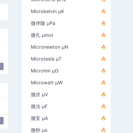
Microkelvin µK
微伴随 µPa
微孔 µmol
Micronewton µN
Microtesla µT
y
Microhm µΩ
Microwatt µW
微伏 µV
微法 µF
微安 µA
y
微秒 µs