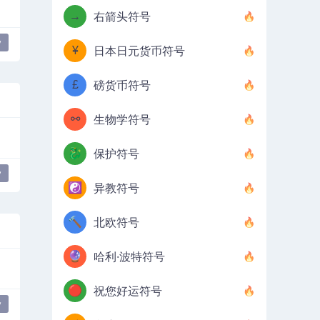
→
右箭头符号
y
¥
日本日元货币符号
£
磅货币符号
⚯
生物学符号
🐉
保护符号
y
☯️
异教符号
🔨
北欧符号
🔮
哈利·波特符号
🔴
祝您好运符号
y