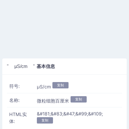
基本信息
" µS/cm "
复制
符号:
µS/cm
复制
名称:
微粒细胞百厘米
&#181;&#83;&#47;&#99;&#109;
HTML实
复制
体: