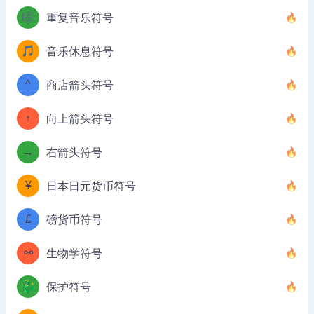
🎼
重复音乐符号
🎵
音乐休息符号
^
商店箭头符号
↑
向上箭头符号
→
右箭头符号
¥
日本日元货币符号
£
磅货币符号
⚯
生物学符号
🐉
保护符号