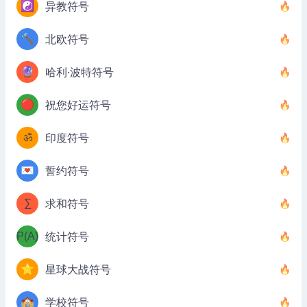
☯️
异教符号
🔨
北欧符号
🔮
哈利·波特符号
🔴
祝您好运符号
ॐ
印度符号
💌
誓约符号
∑
求和符号
P(A)
统计符号
⭐
星球大战符号
🏫
学校符号