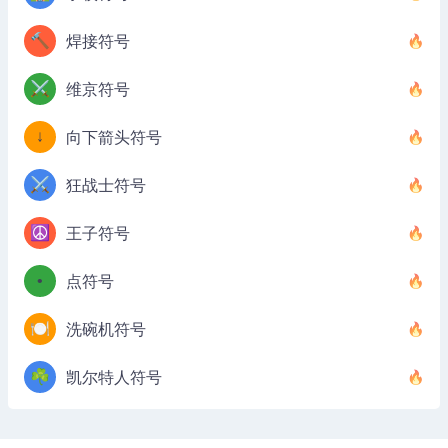
🔨
焊接符号
⚔️
维京符号
↓
向下箭头符号
⚔️
狂战士符号
☮️
王子符号
•
点符号
🍽️
洗碗机符号
☘️
凯尔特人符号