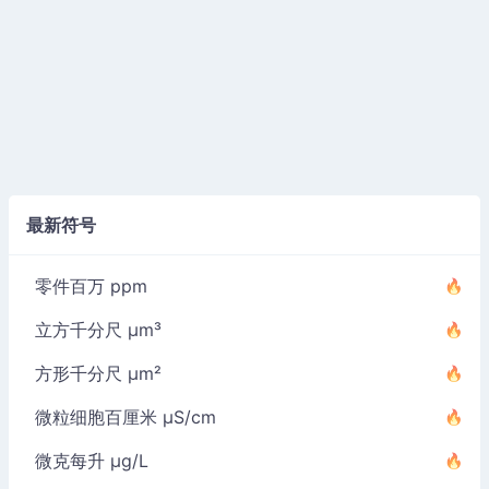
最新符号
零件百万 ppm
立方千分尺 µm³
方形千分尺 µm²
微粒细胞百厘米 µS/cm
微克每升 µg/L