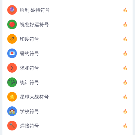
🔮
哈利·波特符号
🔴
祝您好运符号
ॐ
印度符号
💌
誓约符号
∑
求和符号
P(A)
统计符号
⭐
星球大战符号
🏫
学校符号
🔨
焊接符号