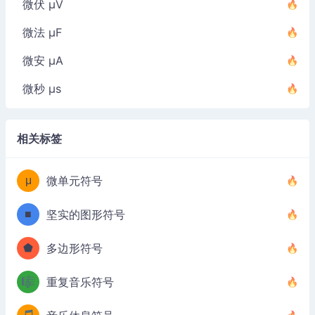
微伏 µV
微法 µF
微安 µA
微秒 µs
相关标签
μ
微单元符号
■
坚实的图形符号
⬟
多边形符号
🎼
重复音乐符号