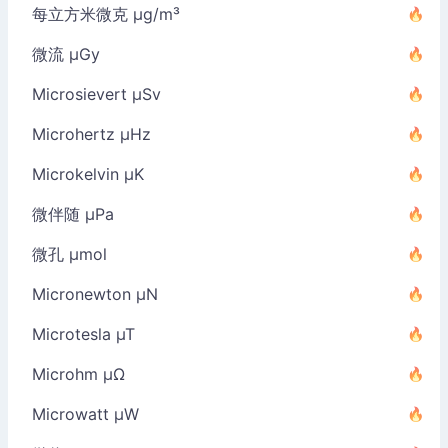
每立方米微克 µg/m³
微流 µGy
Microsievert µSv
Microhertz µHz
Microkelvin µK
微伴随 µPa
微孔 µmol
Micronewton µN
Microtesla µT
Microhm µΩ
Microwatt µW