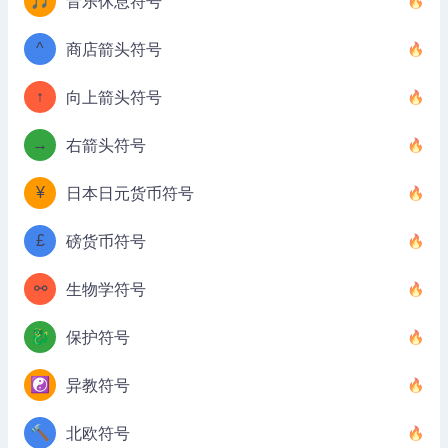
🎵
音乐休息符号
^
商店箭头符号
↑
向上箭头符号
→
右箭头符号
¥
日本日元货币符号
£
磅货币符号
⚯
生物学符号
🐉
保护符号
☯️
异教符号
🔨
北欧符号