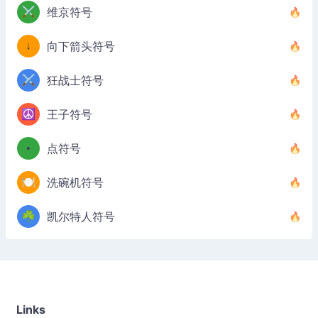
⚔️
维京符号
↓
向下箭头符号
⚔️
狂战士符号
☮️
王子符号
•
点符号
🍽️
洗碗机符号
☘️
凯尔特人符号
Links