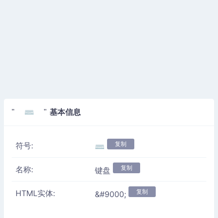
基本信息
" ⌨ "
复制
符号:
⌨
复制
名称:
键盘
复制
HTML实体:
&#9000;