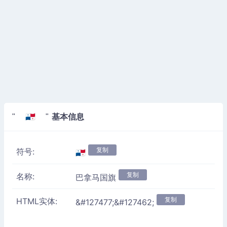
基本信息
" 🇵🇦 "
复制
符号:
🇵🇦
复制
名称:
巴拿马国旗
复制
HTML实体:
&#127477;&#127462;