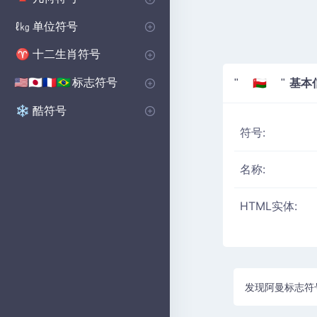
基本形状符号
多边形符号
坚实的图形符号
🔺
⬟
■
单位符号
ℓ㎏
音量单位符号
微单元符号
📏
μ
十二生肖符号
♈
西部十二生肖符号
♈
标志符号
基本
🇺🇸🇯🇵🇫🇷🇧🇷
" 🇴🇲 "
国家符号
乡村国旗符号
🇺🇸🇬🇧🇨🇳
の
酷符号
❄️
符号:
名称:
HTML实体:
发现阿曼标志符