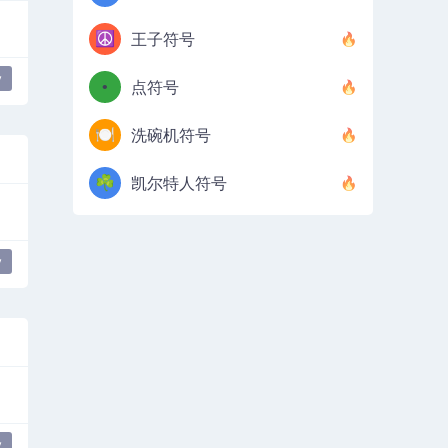
☮️
王子符号
y
•
点符号
🍽️
洗碗机符号
☘️
凯尔特人符号
y
y