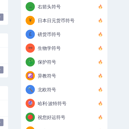
→
右箭头符号
y
¥
日本日元货币符号
£
磅货币符号
⚯
生物学符号
🐉
保护符号
y
☯️
异教符号
🔨
北欧符号
🔮
哈利·波特符号
🔴
祝您好运符号
y