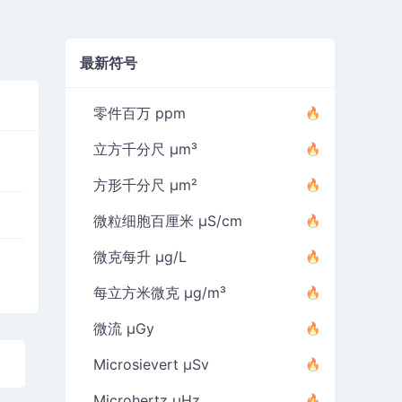
最新符号
零件百万 ppm
立方千分尺 µm³
方形千分尺 µm²
微粒细胞百厘米 µS/cm
微克每升 µg/L
每立方米微克 µg/m³
微流 µGy
Microsievert µSv
Microhertz µHz