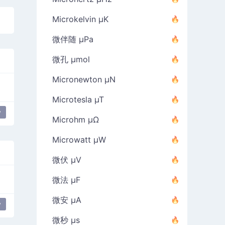
Microkelvin µK
微伴随 µPa
微孔 µmol
Micronewton µN
Microtesla µT
y
Microhm µΩ
Microwatt µW
微伏 µV
微法 µF
微安 µA
y
微秒 µs