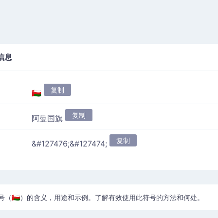
信息
复制
🇴🇲
复制
阿曼国旗
复制
&#127476;&#127474;
号（🇴🇲）的含义，用途和示例。了解有效使用此符号的方法和何处。