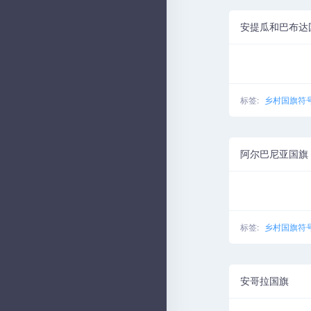
安提瓜和巴布达
标签:
乡村国旗符
阿尔巴尼亚国旗
标签:
乡村国旗符
安哥拉国旗