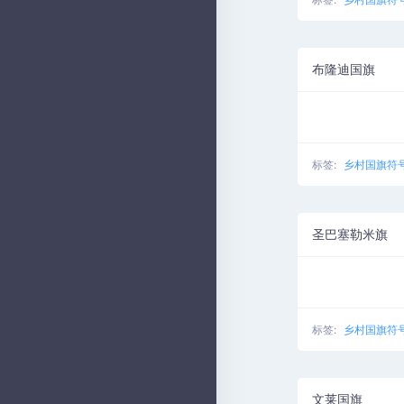
布隆迪国旗
标签:
乡村国旗符
圣巴塞勒米旗
标签:
乡村国旗符
文莱国旗