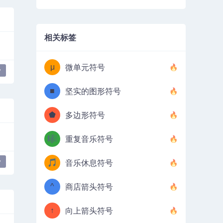
相关标签
μ
微单元符号
y
■
坚实的图形符号
⬟
多边形符号
🎼
重复音乐符号
y
🎵
音乐休息符号
^
商店箭头符号
↑
向上箭头符号