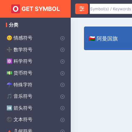
GET SYMBOL
分类
情感符号
😊
🇴🇲 阿曼国旗
心脏符号
爱符号
愤怒符号
焦虑符号
快乐的符号
悲伤的符号
惊喜符号
恐惧符号
笑脸符号
誓约符号
祝您好运符号
♥
❤️
😡
😰
😀
😰
😲
😨
😊
💌
🔴
数学符号
➕
无限符号
代数符号
几何符号
PI符号
三角洲符号
平方根符号
alpha符号
大于符号
小于符号
Sigma符号
加上减去符号
分隔符号
lambda符号
求和符号
统计符号
P(A)
♾️
∑
π
∑
Δ
Σ
⌀
√
α
>
<
±
÷
λ
科学符号
⚛️
化学符号
物理符号
theta符号
学位符号
欧米茄符号
生物学符号
Ac
⚯
Θ
Ω
β
°
货币符号
💵
主要世界货币
美分符号
磅货币符号
日本日元货币符号
$
¢
£
¥
特殊字符
☂︎
标点符号
装饰符号
点符号
王子符号
狂战士符号
维京符号
焊接符号
学校符号
星球大战符号
印度符号
异教符号
⚜
☮️
⚔️
⚔️
🔨
🏫
⭐
☯️
ॐ
•
:
音乐符号
🎵
注释符号
CLEFS符号
音乐休息符号
重复音乐符号
🎵
🎼
♩
♯
箭头符号
➡️
方向箭头
向下箭头符号
右箭头符号
向上箭头符号
商店箭头符号
➡️
→
↓
↑
^
文本符号
©️
版权符号
女性符号
美学符号
男性符号
蝙蝠侠符号
无政府状态符号
交叉符号
段落符号
汽车符号
自闭症符号
凯尔特人符号
洗碗机符号
哈利·波特符号
北欧符号
保护符号
©️
♀
❤️
♂
🦇
✝️
🚗
🧩
☘️
🍽️
🔮
🔨
🐉
Ⓐ
¶
几何符号
🔺