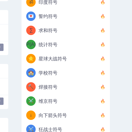
ॐ
印度符号
💌
誓约符号
∑
求和符号
P(A)
统计符号
y
⭐
星球大战符号
🏫
学校符号
🔨
焊接符号
⚔️
维京符号
y
↓
向下箭头符号
⚔️
狂战士符号