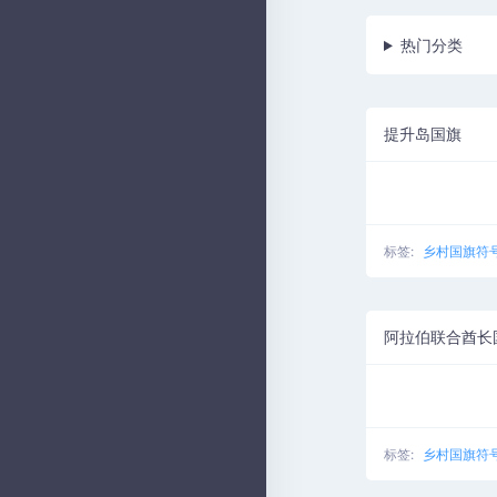
热门分类
提升岛国旗
标签:
乡村国旗符
阿拉伯联合酋长
标签:
乡村国旗符