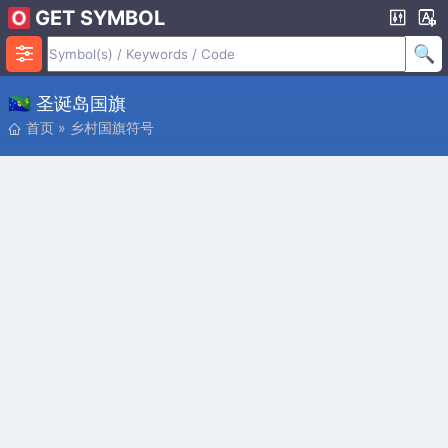
GET SYMBOL
🇨🇽 圣诞岛国旗
首页
»
乡村国旗符号