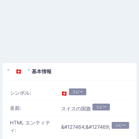
基本情報
" 🇨🇭 "
コピー
シンボル:
🇨🇭
コピー
名前:
スイスの国旗
HTML エンティテ
コピー
&#127464;&#127469;
ィ: