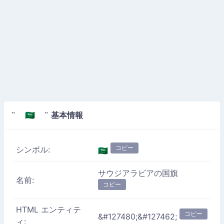
基本情報
" 🇸🇦 "
コピー
シンボル:
🇸🇦
サウジアラビアの国旗
名前:
コピー
HTML エンティテ
コピー
&#127480;&#127462;
ィ: