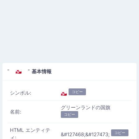
基本情報
" 🇬🇱 "
コピー
シンボル:
🇬🇱
グリーンランドの国旗
名前:
コピー
HTML エンティテ
コピー
&#127468;&#127473;
ィ: