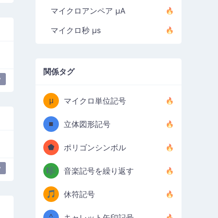
マイクロアンペア µA
マイクロ秒 µs
関係タグ
y
μ
マイクロ単位記号
■
立体図形記号
⬟
ポリゴンシンボル
y
🎼
音楽記号を繰り返す
🎵
休符記号
^
キャレット矢印記号