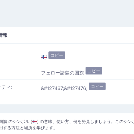
情報
コピー
🇫🇴
コピー
フェロー諸島の国旗
コピー
ィティ:
&#127467;&#127476;
旗 のシンボル (🇫🇴) の意味、使い方、例を発見しましょう。このシン
用する方法と場所を学びます。