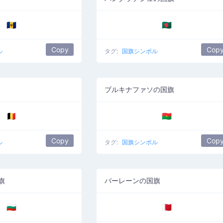
🇧🇧
🇧🇩
Copy
Cop
ル
タグ:
国旗シンボル
ブルキナファソの国旗
🇧🇪
🇧🇫
Copy
Cop
ル
タグ:
国旗シンボル
旗
バーレーンの国旗
🇧🇬
🇧🇭