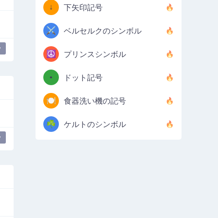
↓
下矢印記号
⚔️
ベルセルクのシンボル
y
☮️
プリンスシンボル
•
ドット記号
🍽️
食器洗い機の記号
☘️
ケルトのシンボル
y