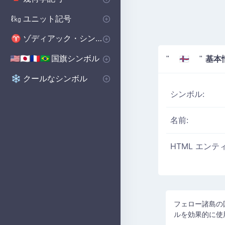
基本図形
ポリゴンシンボル
立体図形記号
🔺
⬟
■
ユニット記号
ℓ㎏
体積単位 記号
マイクロ単位記号
📏
μ
ゾディアック・シンボル
♈
西洋の星座シンボル
♈
国旗シンボル
基本
🇺🇸🇯🇵🇫🇷🇧🇷
" 🇫🇴 "
国のシンボル
国旗シンボル
🇺🇸🇬🇧🇨🇳
の
クールなシンボル
❄️
シンボル:
名前:
HTML エンテ
フェロー諸島の国
ルを効果的に使