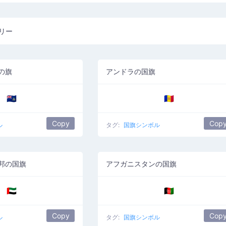
リー
の旗
アンドラの国旗
🇦🇨
🇦🇩
Copy
Cop
ル
タグ:
国旗シンボル
邦の国旗
アフガニスタンの国旗
🇦🇪
🇦🇫
Copy
Cop
ル
タグ:
国旗シンボル