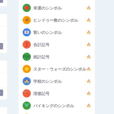
🔴
幸運のシンボル
ॐ
ヒンドゥー教のシンボル
💌
誓いのシンボル
∑
合計記号
y
P(A)
統計記号
⭐
スター・ウォーズのシンボル
🏫
学校のシンボル
y
🔨
溶接記号
⚔️
バイキングのシンボル