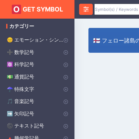
GET SYMBOL
カテゴリー
エモーション・シンボル
😊
🇫🇴 フェロー諸
ハートのシンボル
愛のシンボル
怒りのシンボル
不安のシンボル
ハッピーシンボル
悲しいシンボル
サプライズシンボル
恐怖のシンボル
スマイリーシンボル
誓いのシンボル
幸運のシンボル
♥
❤️
😡
😰
😀
😰
😲
😨
😊
💌
🔴
数学記号
➕
インフィニティ・シンボル
代数記号
幾何学記号
円周率記号
デルタ記号
平方根記号
アルファシンボル
より大きい記号
より小さい記号
シグマシンボル
プラスマイナス記号
除算記号
ラムダ記号
合計記号
統計記号
P(A)
♾️
∑
π
∑
Δ
Σ
⌀
√
α
>
<
±
÷
λ
科学記号
⚛️
化学記号
物理記号
シータ記号
度記号
オメガシンボル
生物学の記号
Ac
⚯
Θ
Ω
β
°
通貨記号
💵
世界の主要通貨
セント記号
ポンド通貨記号
日本円 通貨記号
$
¢
£
¥
特殊文字
☂︎
句読点
装飾的なシンボル
ドット記号
プリンスシンボル
ベルセルクのシンボル
バイキングのシンボル
溶接記号
学校のシンボル
スター・ウォーズのシンボル
ヒンドゥー教のシンボル
異教のシンボル
⚜
☮️
⚔️
⚔️
🔨
🏫
⭐
☯️
ॐ
•
:
音楽記号
🎵
備考 記号
記号
休符記号
音楽記号を繰り返す
🎵
🎼
♩
♯
矢印記号
➡️
方向矢印
下矢印記号
右矢印記号
上矢印記号
キャレット矢印記号
➡️
→
↓
↑
^
テキスト記号
©️
著作権シンボル
女性のシンボル
美的シンボル
男性のシンボル
バットマンのシンボル
無政府主義のシンボル
十字のシンボル
段落記号
車のシンボル
自閉症のシンボル
ケルトのシンボル
食器洗い機の記号
ハリー・ポッターのシンボル
北欧のシンボル
保護シンボル
©️
♀
❤️
♂
🦇
✝️
🚗
🧩
☘️
🍽️
🔮
🔨
🐉
Ⓐ
¶
幾何学記号
🔺