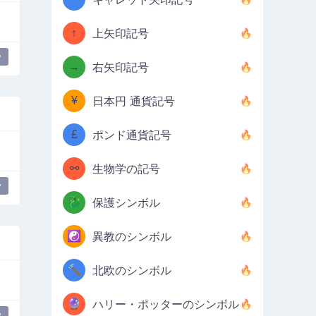
↑
上矢印記号
y
→
右矢印記号
¥
日本円 通貨記号
£
ポンド通貨記号
⚯
生物学の記号
y
🐉
保護シンボル
☯️
異教のシンボル
🔨
北欧のシンボル
🔮
ハリー・ポッターのシンボル
y