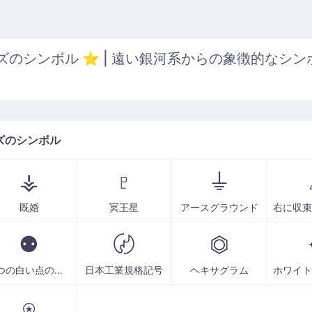
ズのシンボル ⭐ | 遠い銀河系からの象徴的なシン
ズのシンボル
⚶
♇
⏚
既婚
冥王星
アースグラウンド
⚉
〄
⏣
2 つの白い点のある黒い円
日本工業規格記号
ヘキサグラム
⍟