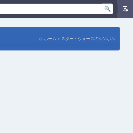
位
ホーム
»
スター・ウォーズのシンボル
置