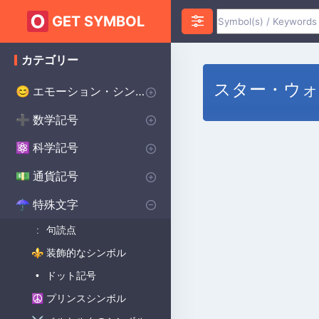
GET SYMBOL
カテゴリー
スター・ウ
エモーション・シンボル
😊
ハートのシンボル
愛のシンボル
怒りのシンボル
不安のシンボル
ハッピーシンボル
悲しいシンボル
サプライズシンボル
恐怖のシンボル
スマイリーシンボル
誓いのシンボル
幸運のシンボル
数学記号
➕
インフィニティ・シンボル
代数記号
幾何学記号
円周率記号
デルタ記号
平方根記号
アルファシンボル
より大きい記号
より小さい記号
シグマシンボル
プラスマイナス記号
除算記号
ラムダ記号
統計記号
合計記号
科学記号
⚛️
化学記号
物理記号
シータ記号
度記号
オメガシンボル
生物学の記号
通貨記号
💵
世界の主要通貨
セント記号
ポンド通貨記号
日本円 通貨記号
特殊文字
☂︎
句読点
:
装飾的なシンボル
⚜
ドット記号
•
プリンスシンボル
☮️