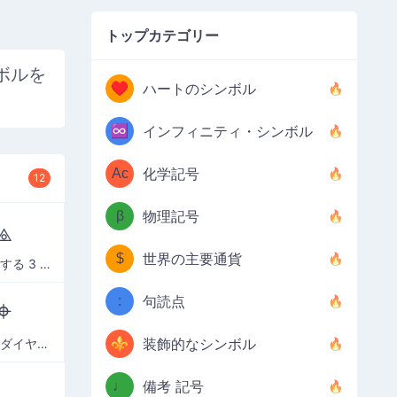
トップカテゴリー
ボルを
♥
ハートのシンボル
♾️
インフィニティ・シンボル
Ac
化学記号
12
β
物理記号
⟁
$
世界の主要通貨
右に収束する 3 本の線
:
句読点
⌖
⚜
装飾的なシンボル
ホワイトダイヤモンド入りブラックスモールダイヤモンド
♩
備考 記号