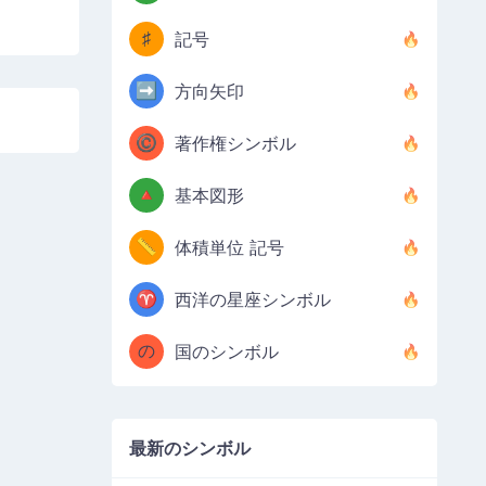
♯
記号
➡️
方向矢印
©️
著作権シンボル
🔺
基本図形
📏
体積単位 記号
♈
西洋の星座シンボル
の
国のシンボル
最新のシンボル