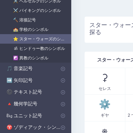
ベルセルクのシンボル
⚔️
バイキングのシンボル
⚔️
溶接記号
🔨
スター・ウォー
学校のシンボル
🏫
探る
スター・ウォーズのシンボル
⭐
ヒンドゥー教のシンボル
ॐ
異教のシンボル
☯️
スター・ウォー
音楽記号
🎵
⚳
備考 記号
記号
休符記号
音楽記号を繰り返す
矢印記号
➡️
セレス
方向矢印
下矢印記号
右矢印記号
上矢印記号
キャレット矢印記号
テキスト記号
©️
⚙
著作権シンボル
女性のシンボル
美的シンボル
男性のシンボル
バットマンのシンボル
無政府主義のシンボル
十字のシンボル
段落記号
車のシンボル
自閉症のシンボル
ケルトのシンボル
食器洗い機の記号
北欧のシンボル
保護シンボル
ハリー・ポッターのシンボル
幾何学記号
🔺
基本図形
ポリゴンシンボル
立体図形記号
ユニット記号
ギヤ
ℓ㎏
体積単位 記号
マイクロ単位記号
ゾディアック・シンボル
♈
⎈