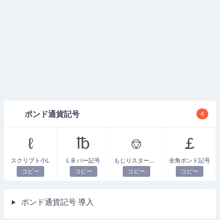
ポンド通貨記号
4
ℓ
℔
⎊
￡
スクリプト小L
L B バー記号
もじりスターリングサイン
全角ポンド記号
コピー
コピー
コピー
コピー
ポンド通貨記号 導入