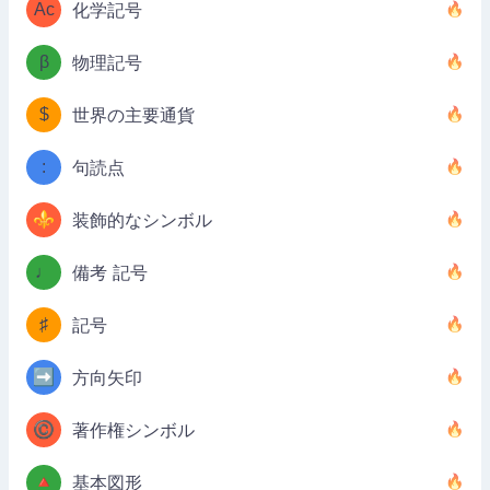
Ac
化学記号
β
物理記号
$
世界の主要通貨
:
句読点
⚜
装飾的なシンボル
♩
備考 記号
♯
記号
➡️
方向矢印
©️
著作権シンボル
🔺
基本図形