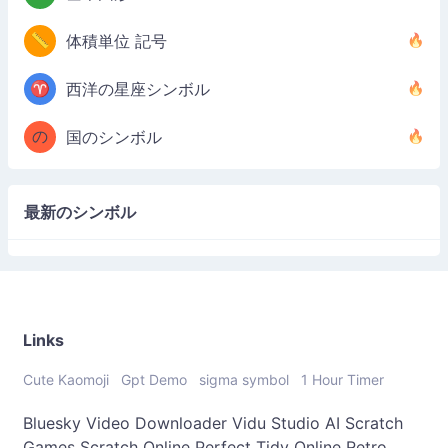
📏
体積単位 記号
♈
西洋の星座シンボル
の
国のシンボル
最新のシンボル
Links
Cute Kaomoji
Gpt Demo
sigma symbol
1 Hour Timer
Bluesky Video Downloader
Vidu Studio AI
Scratch
Games
Scratch Online
Perfect Tidy Online
Retro