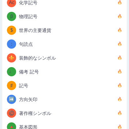
Ac
化学記号
β
物理記号
$
世界の主要通貨
:
句読点
⚜
装飾的なシンボル
♩
備考 記号
♯
記号
➡️
方向矢印
©️
著作権シンボル
🔺
基本図形