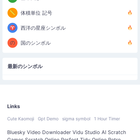
📏
体積単位 記号
♈
西洋の星座シンボル
の
国のシンボル
最新のシンボル
Links
Cute Kaomoji
Gpt Demo
sigma symbol
1 Hour Timer
Bluesky Video Downloader
Vidu Studio AI
Scratch
Games
Scratch Online
Perfect Tidy Online
Retro