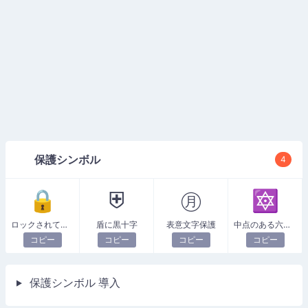
保護シンボル
4
🔒
⛨
㊊
🔯
ロックされています
盾に黒十字
表意文字保護
中点のある六芒星
コピー
コピー
コピー
コピー
保護シンボル 導入