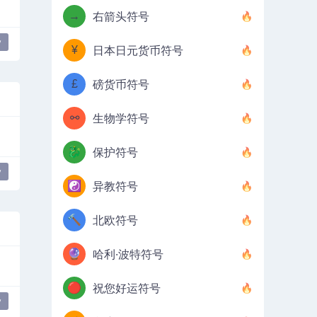
→
右箭头符号
y
¥
日本日元货币符号
£
磅货币符号
⚯
生物学符号
🐉
保护符号
y
☯️
异教符号
🔨
北欧符号
🔮
哈利·波特符号
🔴
祝您好运符号
y