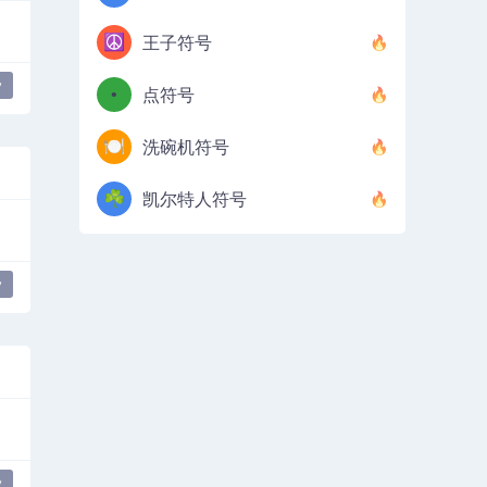
☮️
王子符号
y
•
点符号
🍽️
洗碗机符号
☘️
凯尔特人符号
y
y