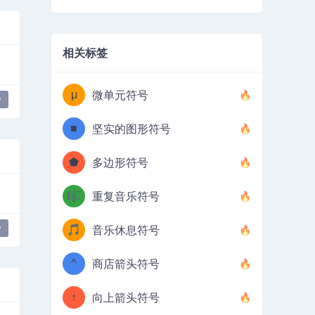
相关标签
μ
微单元符号
y
■
坚实的图形符号
⬟
多边形符号
🎼
重复音乐符号
y
🎵
音乐休息符号
^
商店箭头符号
↑
向上箭头符号