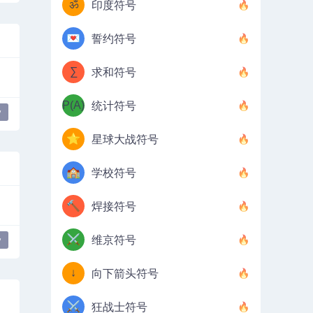
ॐ
印度符号
💌
誓约符号
∑
求和符号
P(A)
统计符号
y
⭐
星球大战符号
🏫
学校符号
🔨
焊接符号
⚔️
维京符号
y
↓
向下箭头符号
⚔️
狂战士符号