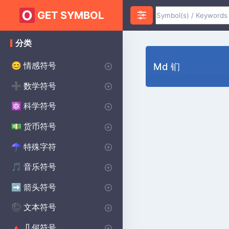
GET SYMBOL
分类
情感符号
😊
Md 钔
心脏符号
爱符号
愤怒符号
焦虑符号
快乐的符号
悲伤的符号
惊喜符号
恐惧符号
笑脸符号
誓约符号
祝您好运符号
♥
❤️
😡
😰
😀
😰
😲
😨
😊
💌
🔴
数学符号
➕
无限符号
代数符号
几何符号
PI符号
三角洲符号
平方根符号
alpha符号
大于符号
小于符号
Sigma符号
加上减去符号
分隔符号
lambda符号
求和符号
统计符号
P(A)
♾️
∑
π
∑
Δ
Σ
⌀
√
α
>
<
±
÷
λ
科学符号
⚛️
化学符号
物理符号
theta符号
学位符号
欧米茄符号
生物学符号
Ac
⚯
Θ
Ω
β
°
货币符号
💵
主要世界货币
美分符号
磅货币符号
日本日元货币符号
$
¢
£
¥
特殊字符
☂︎
标点符号
装饰符号
点符号
王子符号
狂战士符号
维京符号
焊接符号
学校符号
星球大战符号
印度符号
异教符号
⚜
☮️
⚔️
⚔️
🔨
🏫
⭐
☯️
ॐ
•
:
音乐符号
🎵
注释符号
CLEFS符号
音乐休息符号
重复音乐符号
🎵
🎼
♩
♯
箭头符号
➡️
方向箭头
向下箭头符号
右箭头符号
向上箭头符号
商店箭头符号
➡️
→
↓
↑
^
文本符号
©️
版权符号
女性符号
美学符号
男性符号
蝙蝠侠符号
无政府状态符号
交叉符号
段落符号
汽车符号
自闭症符号
凯尔特人符号
洗碗机符号
哈利·波特符号
北欧符号
保护符号
©️
♀
❤️
♂
🦇
✝️
🚗
🧩
☘️
🍽️
🔮
🔨
🐉
Ⓐ
¶
几何符号
🔺