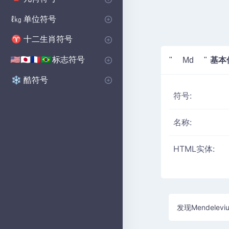
基本形状符号
多边形符号
坚实的图形符号
🔺
⬟
■
单位符号
ℓ㎏
音量单位符号
微单元符号
📏
μ
十二生肖符号
♈
西部十二生肖符号
♈
标志符号
基本
🇺🇸🇯🇵🇫🇷🇧🇷
" Md "
国家符号
乡村国旗符号
🇺🇸🇬🇧🇨🇳
の
酷符号
❄️
符号:
名称:
HTML实体:
发现Mendel