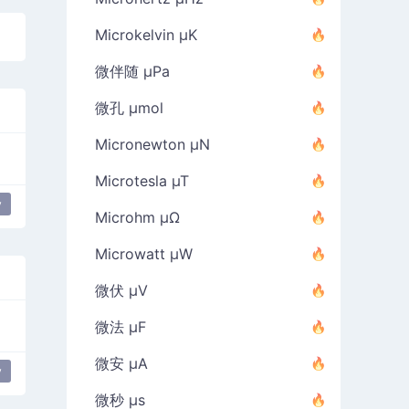
Microkelvin µK
微伴随 µPa
微孔 µmol
Micronewton µN
Microtesla µT
y
Microhm µΩ
Microwatt µW
微伏 µV
微法 µF
微安 µA
y
微秒 µs