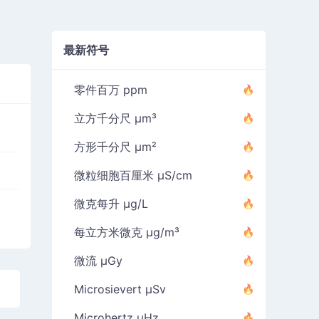
最新符号
零件百万 ppm
立方千分尺 µm³
方形千分尺 µm²
微粒细胞百厘米 µS/cm
微克每升 µg/L
每立方米微克 µg/m³
微流 µGy
Microsievert µSv
。
Microhertz µHz