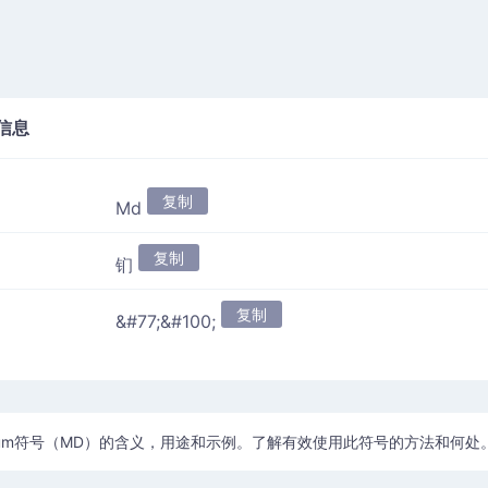
信息
复制
Md
复制
钔
复制
&#77;&#100;
evium符号（MD）的含义，用途和示例。了解有效使用此符号的方法和何处