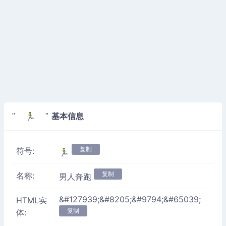
基本信息
" 🏃‍♂️ "
复制
符号:
🏃‍♂️
复制
名称:
男人奔跑
&#127939;&#8205;&#9794;&#65039;
HTML实
复制
体: