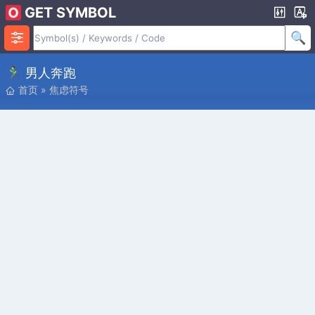
GET SYMBOL
🏃‍♂️ 男人奔跑
首页
»
焦虑符号