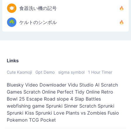
🍽️
食器洗い機の記号
☘️
ケルトのシンボル
Links
Cute Kaomoji
Gpt Demo
sigma symbol
1 Hour Timer
Bluesky Video Downloader
Vidu Studio AI
Scratch
Games
Scratch Online
Perfect Tidy Online
Retro
Bowl 25
Escape Road
slope 4
Slap Battles
webfishing game
Sprunki Sinner
Scratch Sprunki
Sprunki Kiss
Sprunki Love
Plants vs Zombies Fusio
Pokemon TCG Pocket