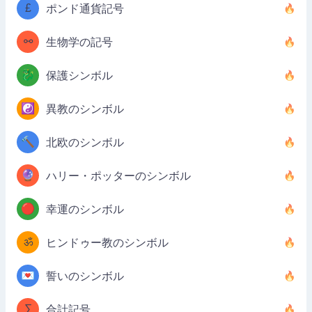
£
ポンド通貨記号
⚯
生物学の記号
🐉
保護シンボル
☯️
異教のシンボル
🔨
北欧のシンボル
🔮
ハリー・ポッターのシンボル
🔴
幸運のシンボル
ॐ
ヒンドゥー教のシンボル
💌
誓いのシンボル
∑
合計記号