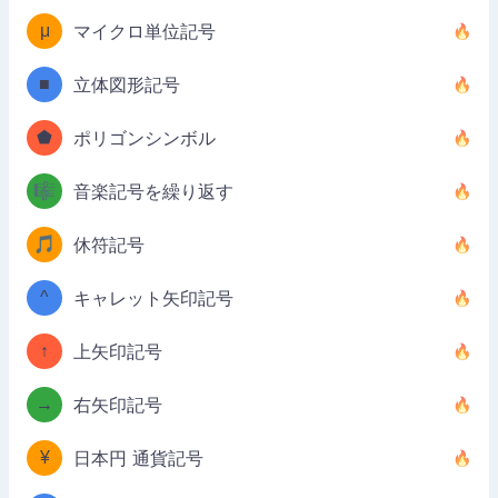
μ
マイクロ単位記号
■
立体図形記号
⬟
ポリゴンシンボル
🎼
音楽記号を繰り返す
🎵
休符記号
^
キャレット矢印記号
↑
上矢印記号
→
右矢印記号
¥
日本円 通貨記号