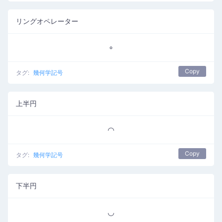
リングオペレーター
∘
Copy
タグ:
幾何学記号
上半円
◠
Copy
タグ:
幾何学記号
下半円
◡