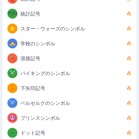
P(A)
統計記号
⭐
スター・ウォーズのシンボル
🏫
学校のシンボル
🔨
溶接記号
⚔️
バイキングのシンボル
↓
下矢印記号
⚔️
ベルセルクのシンボル
☮️
プリンスシンボル
•
ドット記号