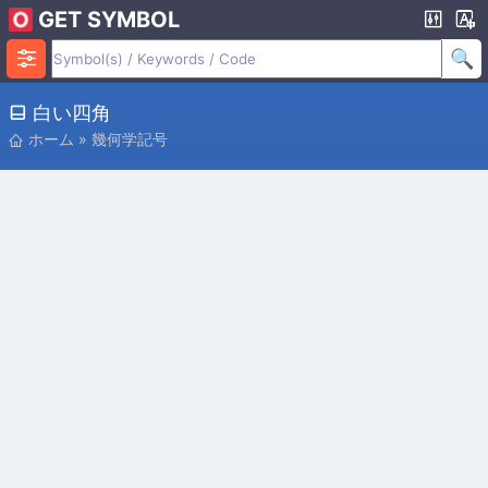
GET SYMBOL
⬓ 白い四角
ホーム
»
幾何学記号