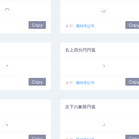
◠
◡
Copy
Cop
タグ:
幾何学記号
右上四分円円弧
◜
◝
Copy
Cop
タグ:
幾何学記号
左下の象限円弧
◟
◞
Copy
Cop