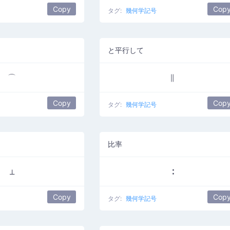
Copy
Cop
タグ:
幾何学記号
と平行して
⌒
∥
Copy
Cop
タグ:
幾何学記号
比率
⊥
∶
Copy
Cop
タグ:
幾何学記号