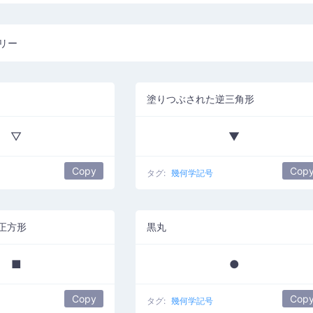
リー
塗りつぶされた逆三角形
▽
▼
Copy
Cop
タグ:
幾何学記号
正方形
黒丸
■
●
Copy
Cop
タグ:
幾何学記号