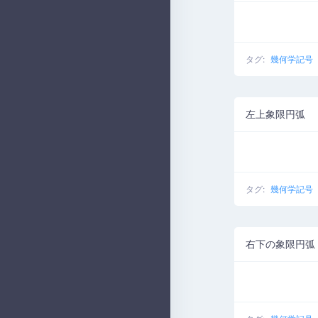
タグ:
幾何学記号
左上象限円弧
タグ:
幾何学記号
右下の象限円弧