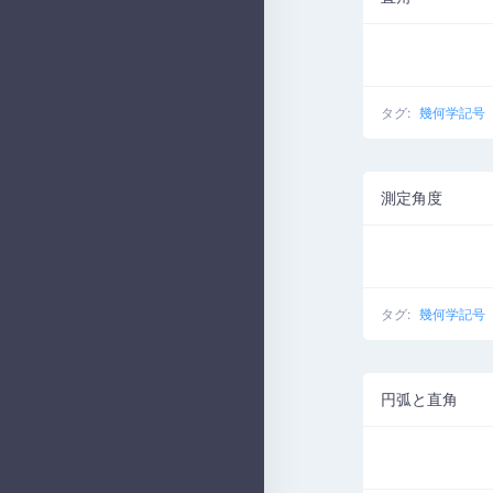
タグ:
幾何学記号
測定角度
タグ:
幾何学記号
円弧と直角