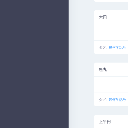
大円
タグ:
幾何学記号
黒丸
タグ:
幾何学記号
上半円