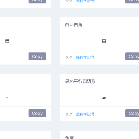
タグ:
幾何学記号
白い四角
⬒
⬓
Copy
Cop
タグ:
幾何学記号
黒の平行四辺形
▱
▰
Copy
Cop
タグ:
幾何学記号
角度