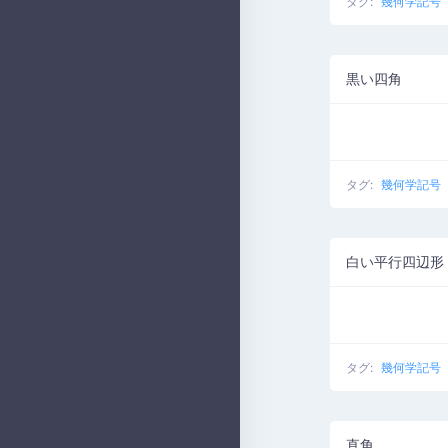
タグ:
幾何学記号
黒い四角
タグ:
幾何学記号
白い平行四辺形
タグ:
幾何学記号
直角