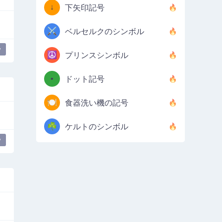
↓
下矢印記号
⚔️
ベルセルクのシンボル
y
☮️
プリンスシンボル
•
ドット記号
🍽️
食器洗い機の記号
☘️
ケルトのシンボル
y