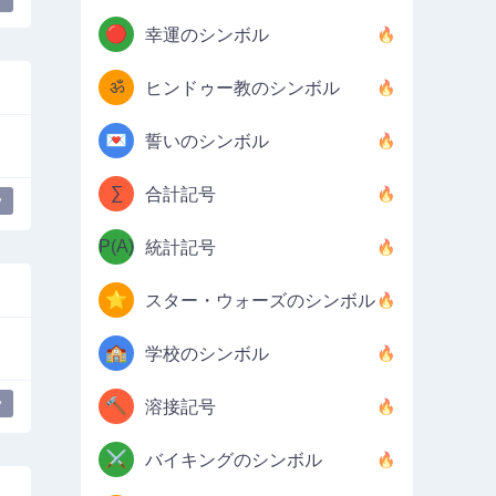
🔴
幸運のシンボル
ॐ
ヒンドゥー教のシンボル
💌
誓いのシンボル
∑
合計記号
y
P(A)
統計記号
⭐
スター・ウォーズのシンボル
🏫
学校のシンボル
y
🔨
溶接記号
⚔️
バイキングのシンボル