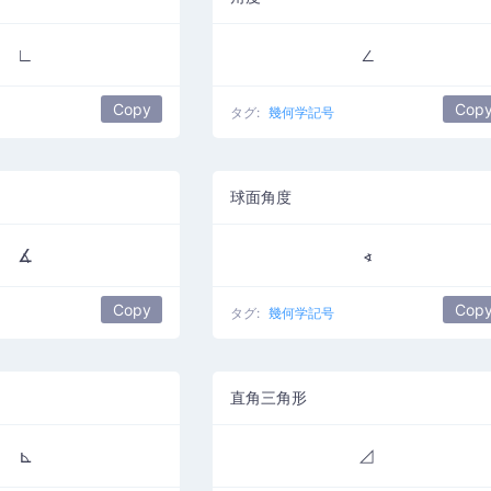
∟
∠
Copy
Cop
タグ:
幾何学記号
球面角度
∡
∢
Copy
Cop
タグ:
幾何学記号
直角三角形
⊾
⊿