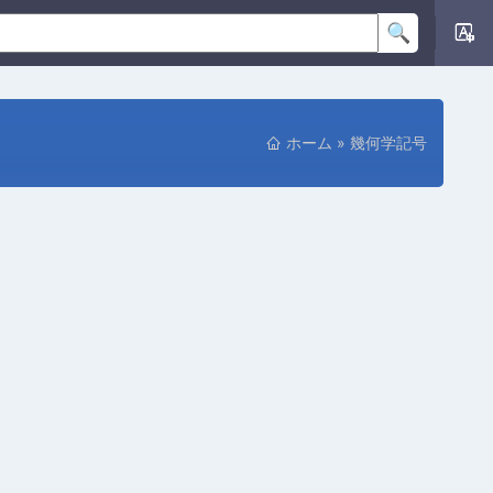
ホーム
»
幾何学記号