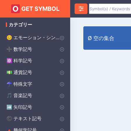
GET SYMBOL
カテゴリー
エモーション・シンボル
😊
Ø 空の集合
ハートのシンボル
愛のシンボル
怒りのシンボル
不安のシンボル
ハッピーシンボル
悲しいシンボル
サプライズシンボル
恐怖のシンボル
スマイリーシンボル
誓いのシンボル
幸運のシンボル
♥
❤️
😡
😰
😀
😰
😲
😨
😊
💌
🔴
数学記号
➕
インフィニティ・シンボル
代数記号
幾何学記号
円周率記号
デルタ記号
平方根記号
アルファシンボル
より大きい記号
より小さい記号
シグマシンボル
プラスマイナス記号
除算記号
ラムダ記号
合計記号
統計記号
P(A)
♾️
∑
π
∑
Δ
Σ
⌀
√
α
>
<
±
÷
λ
科学記号
⚛️
化学記号
物理記号
シータ記号
度記号
オメガシンボル
生物学の記号
Ac
⚯
Θ
Ω
β
°
通貨記号
💵
世界の主要通貨
セント記号
ポンド通貨記号
日本円 通貨記号
$
¢
£
¥
特殊文字
☂︎
句読点
装飾的なシンボル
ドット記号
プリンスシンボル
ベルセルクのシンボル
バイキングのシンボル
溶接記号
学校のシンボル
スター・ウォーズのシンボル
ヒンドゥー教のシンボル
異教のシンボル
⚜
☮️
⚔️
⚔️
🔨
🏫
⭐
☯️
ॐ
•
:
音楽記号
🎵
備考 記号
記号
休符記号
音楽記号を繰り返す
🎵
🎼
♩
♯
矢印記号
➡️
方向矢印
下矢印記号
右矢印記号
上矢印記号
キャレット矢印記号
➡️
→
↓
↑
^
テキスト記号
©️
著作権シンボル
女性のシンボル
美的シンボル
男性のシンボル
バットマンのシンボル
無政府主義のシンボル
十字のシンボル
段落記号
車のシンボル
自閉症のシンボル
ケルトのシンボル
食器洗い機の記号
ハリー・ポッターのシンボル
北欧のシンボル
保護シンボル
©️
♀
❤️
♂
🦇
✝️
🚗
🧩
☘️
🍽️
🔮
🔨
🐉
Ⓐ
¶
幾何学記号
🔺