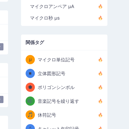
マイクロアンペア µA
マイクロ秒 µs
関係タグ
y
μ
マイクロ単位記号
■
立体図形記号
⬟
ポリゴンシンボル
y
🎼
音楽記号を繰り返す
🎵
休符記号
^
キャレット矢印記号