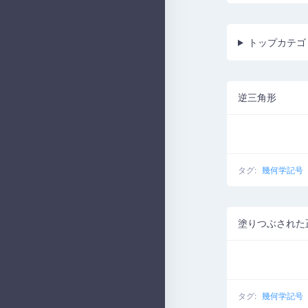
トップカテゴ
逆三角形
タグ:
幾何学記号
塗りつぶされた
タグ:
幾何学記号