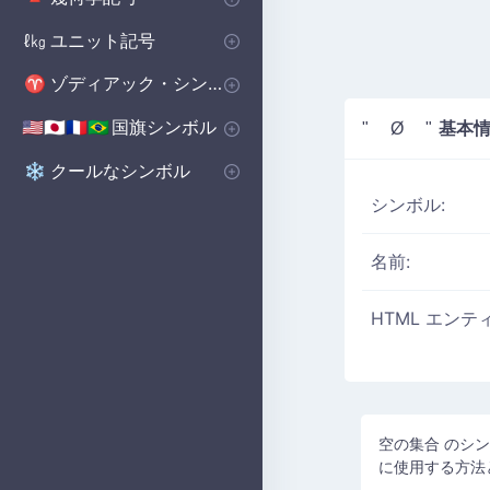
基本図形
ポリゴンシンボル
立体図形記号
🔺
⬟
■
ユニット記号
ℓ㎏
体積単位 記号
マイクロ単位記号
📏
μ
ゾディアック・シンボル
♈
西洋の星座シンボル
♈
国旗シンボル
基本情
🇺🇸🇯🇵🇫🇷🇧🇷
" Ø "
国のシンボル
国旗シンボル
🇺🇸🇬🇧🇨🇳
の
クールなシンボル
❄️
シンボル:
名前:
HTML エンテ
空の集合 のシ
に使用する方法