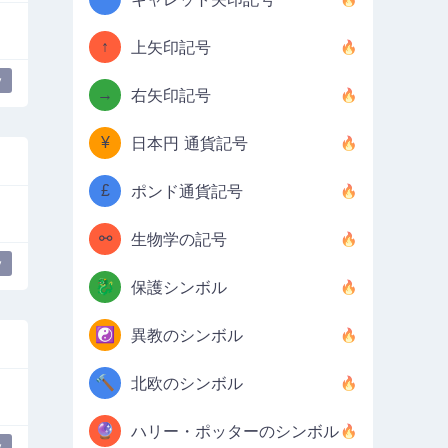
↑
上矢印記号
y
→
右矢印記号
¥
日本円 通貨記号
£
ポンド通貨記号
⚯
生物学の記号
y
🐉
保護シンボル
☯️
異教のシンボル
🔨
北欧のシンボル
🔮
ハリー・ポッターのシンボル
y