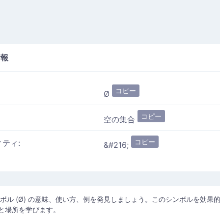
報
コピー
Ø
コピー
空の集合
コピー
ィティ:
&#216;
ンボル (Ø) の意味、使い方、例を発見しましょう。このシンボルを効果
と場所を学びます。