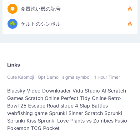
🍽️
食器洗い機の記号
☘️
ケルトのシンボル
Links
Cute Kaomoji
Gpt Demo
sigma symbol
1 Hour Timer
Bluesky Video Downloader
Vidu Studio AI
Scratch
Games
Scratch Online
Perfect Tidy Online
Retro
Bowl 25
Escape Road
slope 4
Slap Battles
webfishing game
Sprunki Sinner
Scratch Sprunki
Sprunki Kiss
Sprunki Love
Plants vs Zombies Fusio
Pokemon TCG Pocket