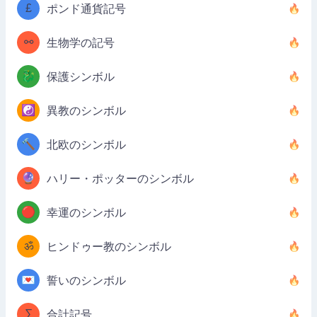
£
ポンド通貨記号
⚯
生物学の記号
🐉
保護シンボル
☯️
異教のシンボル
🔨
北欧のシンボル
🔮
ハリー・ポッターのシンボル
🔴
幸運のシンボル
ॐ
ヒンドゥー教のシンボル
💌
誓いのシンボル
∑
合計記号