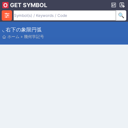
GET SYMBOL
◟ 右下の象限円弧
ホーム
»
幾何学記号