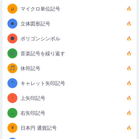
μ
マイクロ単位記号
■
立体図形記号
⬟
ポリゴンシンボル
🎼
音楽記号を繰り返す
🎵
休符記号
^
キャレット矢印記号
↑
上矢印記号
→
右矢印記号
¥
日本円 通貨記号