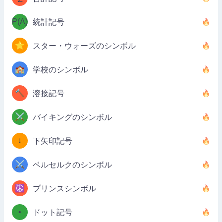
P(A)
統計記号
⭐
スター・ウォーズのシンボル
🏫
学校のシンボル
🔨
溶接記号
⚔️
バイキングのシンボル
↓
下矢印記号
⚔️
ベルセルクのシンボル
☮️
プリンスシンボル
•
ドット記号