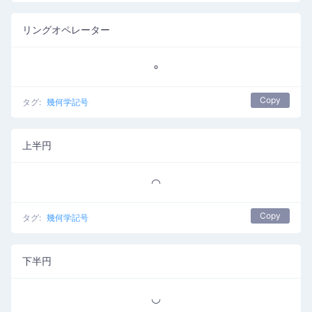
リングオペレーター
∘
Copy
タグ:
幾何学記号
上半円
◠
Copy
タグ:
幾何学記号
下半円
◡