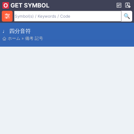
GET SYMBOL
♩ 四分音符
ホーム
»
備考 記号