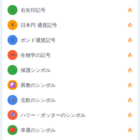
→
右矢印記号
¥
日本円 通貨記号
£
ポンド通貨記号
⚯
生物学の記号
🐉
保護シンボル
☯️
異教のシンボル
🔨
北欧のシンボル
🔮
ハリー・ポッターのシンボル
🔴
幸運のシンボル