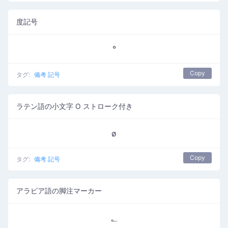
度記号
°
Copy
タグ:
備考 記号
ラテン語の小文字 O ストローク付き
ø
Copy
タグ:
備考 記号
アラビア語の脚注マーカー
؂