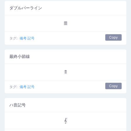
ダブルバーライン
𝄜
Copy
タグ:
備考 記号
最終小節線
𝄝
Copy
タグ:
備考 記号
ハ音記号
𝄟