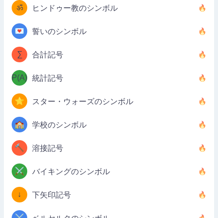
ॐ
ヒンドゥー教のシンボル
💌
誓いのシンボル
∑
合計記号
P(A)
統計記号
⭐
スター・ウォーズのシンボル
🏫
学校のシンボル
🔨
溶接記号
⚔️
バイキングのシンボル
↓
下矢印記号
⚔️