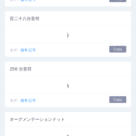
百二十八分音符
𝄭
Copy
タグ:
備考 記号
256 分音符
𝄮
Copy
タグ:
備考 記号
オーグメンテーションドット
𝄯