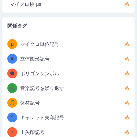
マイクロ秒 µs
関係タグ
μ
マイクロ単位記号
■
立体図形記号
⬟
ポリゴンシンボル
🎼
音楽記号を繰り返す
🎵
休符記号
^
キャレット矢印記号
↑
上矢印記号