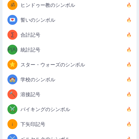
ॐ
ヒンドゥー教のシンボル
💌
誓いのシンボル
∑
合計記号
P(A)
統計記号
⭐
スター・ウォーズのシンボル
🏫
学校のシンボル
🔨
溶接記号
⚔️
バイキングのシンボル
↓
下矢印記号
⚔️