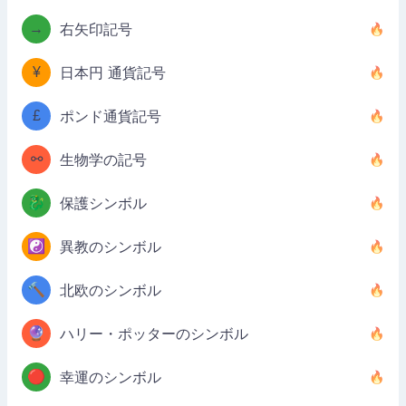
→
右矢印記号
¥
日本円 通貨記号
£
ポンド通貨記号
⚯
生物学の記号
🐉
保護シンボル
☯️
異教のシンボル
🔨
北欧のシンボル
🔮
ハリー・ポッターのシンボル
🔴
幸運のシンボル