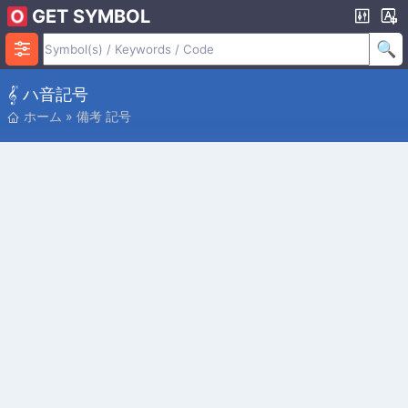
GET SYMBOL
𝄟 ハ音記号
ホーム
»
備考 記号