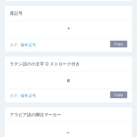
度記号
°
Copy
タグ:
備考 記号
ラテン語の小文字 O ストローク付き
ø
Copy
タグ:
備考 記号
アラビア語の脚注マーカー
؂