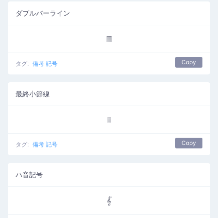
ダブルバーライン
𝄜
Copy
タグ:
備考 記号
最終小節線
𝄝
Copy
タグ:
備考 記号
ハ音記号
𝄟