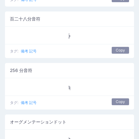
百二十八分音符
𝄭
Copy
タグ:
備考 記号
256 分音符
𝄮
Copy
タグ:
備考 記号
オーグメンテーションドット
𝄯