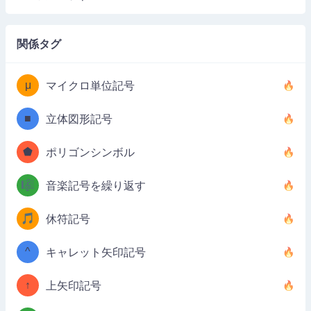
関係タグ
μ
マイクロ単位記号
■
立体図形記号
⬟
ポリゴンシンボル
🎼
音楽記号を繰り返す
🎵
休符記号
^
キャレット矢印記号
↑
上矢印記号