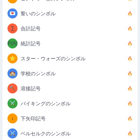
💌
誓いのシンボル
∑
合計記号
P(A)
統計記号
⭐
スター・ウォーズのシンボル
🏫
学校のシンボル
🔨
溶接記号
⚔️
バイキングのシンボル
↓
下矢印記号
⚔️
ベルセルクのシンボル