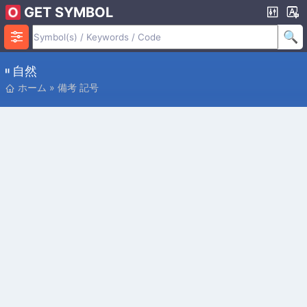
GET SYMBOL
𝄥 自然
ホーム
»
備考 記号