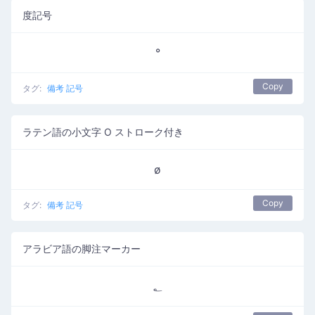
度記号
°
Copy
タグ:
備考 記号
ラテン語の小文字 O ストローク付き
ø
Copy
タグ:
備考 記号
アラビア語の脚注マーカー
؂