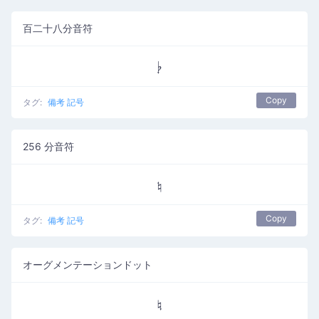
百二十八分音符
𝄭
Copy
タグ:
備考 記号
256 分音符
𝄮
Copy
タグ:
備考 記号
オーグメンテーションドット
𝄯