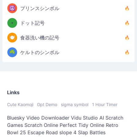
☮️
プリンスシンボル
•
ドット記号
🍽️
食器洗い機の記号
☘️
ケルトのシンボル
Links
Cute Kaomoji
Gpt Demo
sigma symbol
1 Hour Timer
Bluesky Video Downloader
Vidu Studio AI
Scratch
Games
Scratch Online
Perfect Tidy Online
Retro
Bowl 25
Escape Road
slope 4
Slap Battles