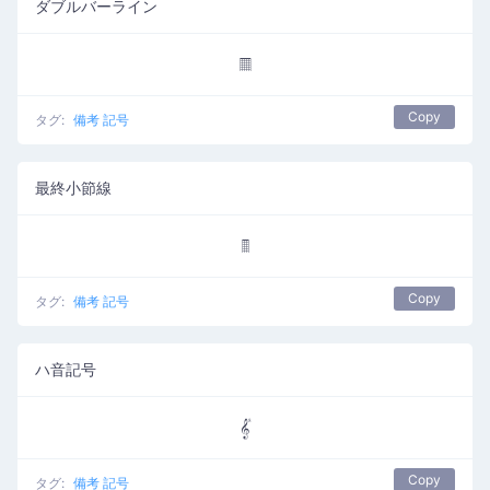
ダブルバーライン
𝄜
Copy
タグ:
備考 記号
最終小節線
𝄝
Copy
タグ:
備考 記号
ハ音記号
𝄟
Copy
タグ:
備考 記号