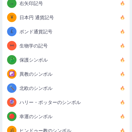
→
右矢印記号
¥
日本円 通貨記号
£
ポンド通貨記号
⚯
生物学の記号
🐉
保護シンボル
☯️
異教のシンボル
🔨
北欧のシンボル
🔮
ハリー・ポッターのシンボル
🔴
幸運のシンボル
ॐ
ヒンドゥー教のシンボル