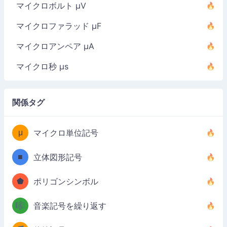
マイクロボルト µV
マイクロファラッド µF
マイクロアンペア µA
マイクロ秒 µs
関係タグ
μ
マイクロ単位記号
■
立体図形記号
⬟
ポリゴンシンボル
🎼
音楽記号を繰り返す