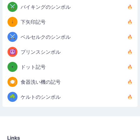
⚔️
バイキングのシンボル
↓
下矢印記号
⚔️
ベルセルクのシンボル
☮️
プリンスシンボル
•
ドット記号
🍽️
食器洗い機の記号
☘️
ケルトのシンボル
Links