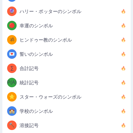
🔮
ハリー・ポッターのシンボル
🔴
幸運のシンボル
ॐ
ヒンドゥー教のシンボル
💌
誓いのシンボル
∑
合計記号
P(A)
統計記号
⭐
スター・ウォーズのシンボル
🏫
学校のシンボル
🔨
溶接記号