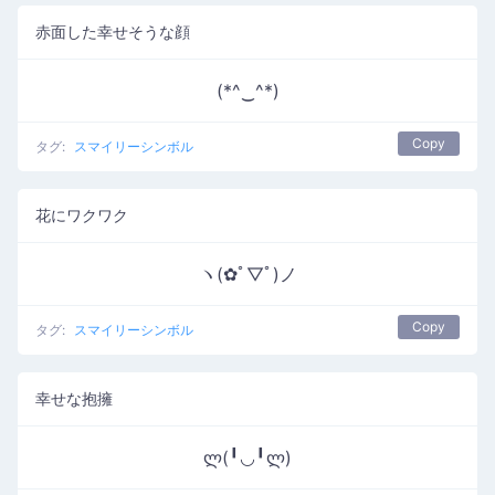
赤面した幸せそうな顔
(*^‿^*)
Copy
タグ:
スマイリーシンボル
花にワクワク
ヽ(✿ﾟ▽ﾟ)ノ
Copy
タグ:
スマイリーシンボル
幸せな抱擁
ლ(╹◡╹ლ)