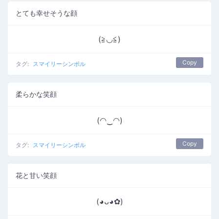
とても幸せそうな顔
(≧◡≦)
Copy
タグ:
スマイリーシンボル
柔らかな笑顔
(◠‿◠)
Copy
タグ:
スマイリーシンボル
花と甘い笑顔
(◕ᴗ◕✿)