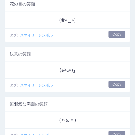
花の目の笑顔
(❀◦‿◦)
Copy
タグ:
スマイリーシンボル
決意の笑顔
(๑˃̵ᴗ˂̵)و
Copy
タグ:
スマイリーシンボル
無邪気な満面の笑顔
(ㆁωㆁ)
Copy