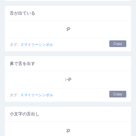
舌が出ている
:P
Copy
タグ:
スマイリーシンボル
鼻で舌を出す
:-P
Copy
タグ:
スマイリーシンボル
小文字の舌出し
:p