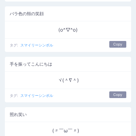
バラ色の頬の笑顔
(o^▽^o)
Copy
タグ:
スマイリーシンボル
手を振ってこんにちは
ヾ(＾∇＾)
Copy
タグ:
スマイリーシンボル
照れ笑い
(〃￣ω￣〃)ゞ