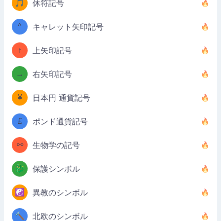
🎵
休符記号
^
キャレット矢印記号
↑
上矢印記号
→
右矢印記号
¥
日本円 通貨記号
£
ポンド通貨記号
⚯
生物学の記号
🐉
保護シンボル
☯️
異教のシンボル
🔨
北欧のシンボル