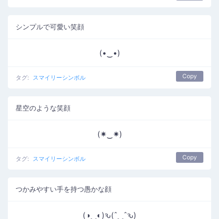
シンプルで可愛い笑顔
(•‿•)
Copy
タグ:
スマイリーシンボル
星空のような笑顔
(✷‿✷)
Copy
タグ:
スマイリーシンボル
つかみやすい手を持つ愚かな顔
(◑‿◐)ԅ(ˆ‿ˆԅ)