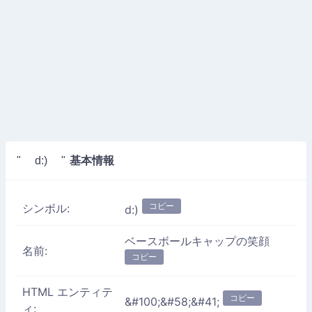
基本情報
" d:) "
コピー
シンボル:
d:)
ベースボールキャップの笑顔
名前:
コピー
HTML エンティテ
コピー
&#100;&#58;&#41;
ィ: