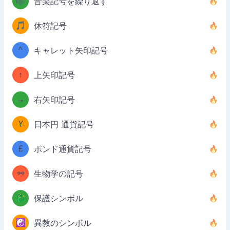
🎼
音楽記号を繰り返す
🎵
休符記号
^
キャレット矢印記号
↑
上矢印記号
→
右矢印記号
¥
日本円 通貨記号
£
ポンド通貨記号
⚯
生物学の記号
🐉
保護シンボル
☯️
異教のシンボル