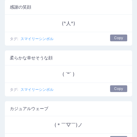
感謝の笑顔
(^人^)
Copy
タグ:
スマイリーシンボル
柔らかな幸せそうな顔
( ˙꒳​˙ )
Copy
タグ:
スマイリーシンボル
カジュアルウェーブ
(＊￣▽￣)ノ