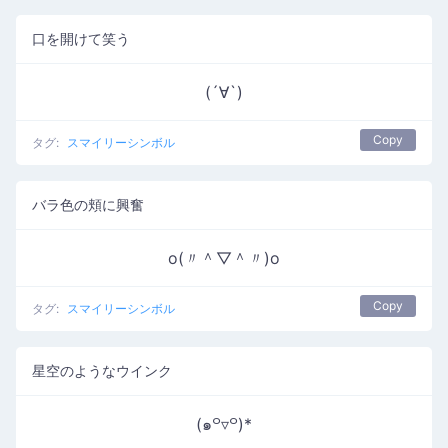
口を開けて笑う
(´∀`)
Copy
タグ:
スマイリーシンボル
バラ色の頬に興奮
o(〃＾▽＾〃)o
Copy
タグ:
スマイリーシンボル
星空のようなウインク
(๑꒪▿꒪)*