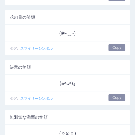
花の目の笑顔
(❀◦‿◦)
Copy
タグ:
スマイリーシンボル
決意の笑顔
(๑˃̵ᴗ˂̵)و
Copy
タグ:
スマイリーシンボル
無邪気な満面の笑顔
(ㆁωㆁ)