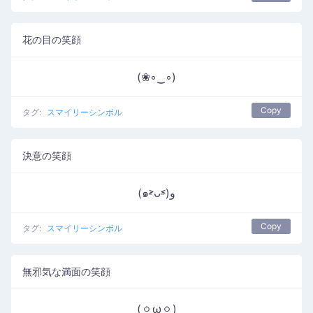
花の目の笑顔
(❀◦‿◦)
Copy
タグ:
スマイリーシンボル
決意の笑顔
(๑˃̵ᴗ˂̵)و
Copy
タグ:
スマイリーシンボル
無邪気な満面の笑顔
(ㆁωㆁ)