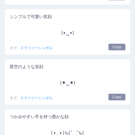
シンプルで可愛い笑顔
(•‿•)
Copy
タグ:
スマイリーシンボル
星空のような笑顔
(✷‿✷)
Copy
タグ:
スマイリーシンボル
つかみやすい手を持つ愚かな顔
(◑‿◐)ԅ(ˆ‿ˆԅ)