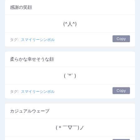
感謝の笑顔
(^人^)
Copy
タグ:
スマイリーシンボル
柔らかな幸せそうな顔
( ˙꒳​˙ )
Copy
タグ:
スマイリーシンボル
カジュアルウェーブ
(＊￣▽￣)ノ