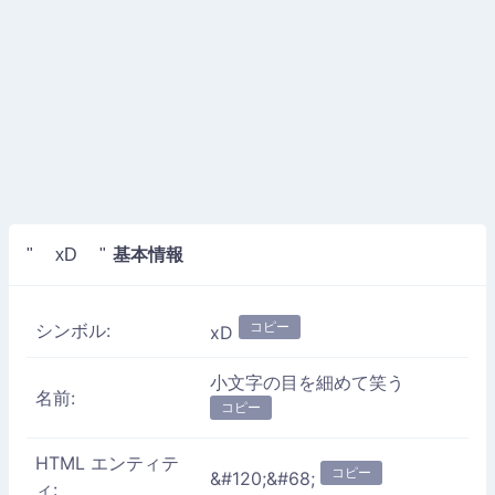
基本情報
" xD "
コピー
シンボル:
xD
小文字の目を細めて笑う
名前:
コピー
HTML エンティテ
コピー
&#120;&#68;
ィ: