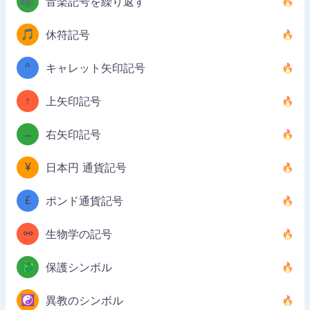
🎼
音楽記号を繰り返す
🎵
休符記号
^
キャレット矢印記号
↑
上矢印記号
→
右矢印記号
¥
日本円 通貨記号
£
ポンド通貨記号
⚯
生物学の記号
🐉
保護シンボル
☯️
異教のシンボル