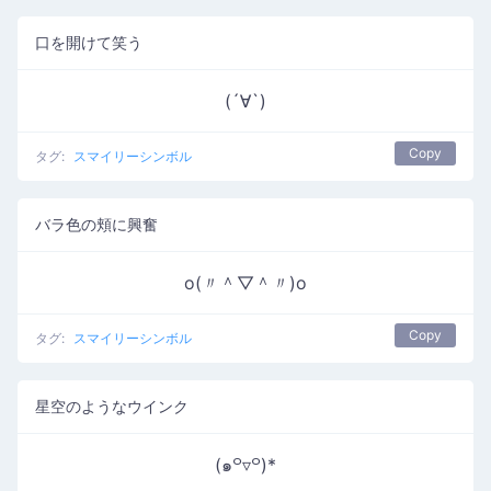
口を開けて笑う
(´∀`)
Copy
タグ:
スマイリーシンボル
バラ色の頬に興奮
o(〃＾▽＾〃)o
Copy
タグ:
スマイリーシンボル
星空のようなウインク
(๑꒪▿꒪)*