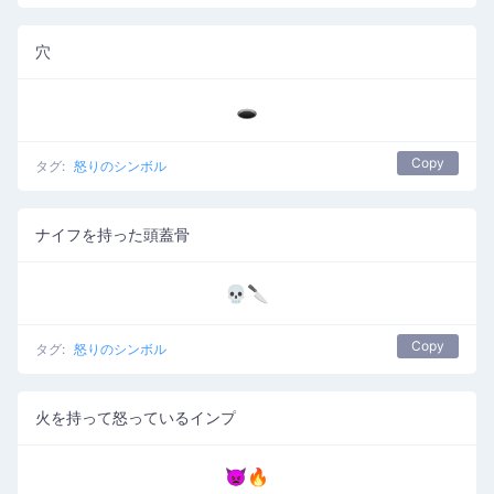
穴
🕳️
Copy
タグ:
怒りのシンボル
ナイフを持った頭蓋骨
💀🔪
Copy
タグ:
怒りのシンボル
火を持って怒っているインプ
👿🔥