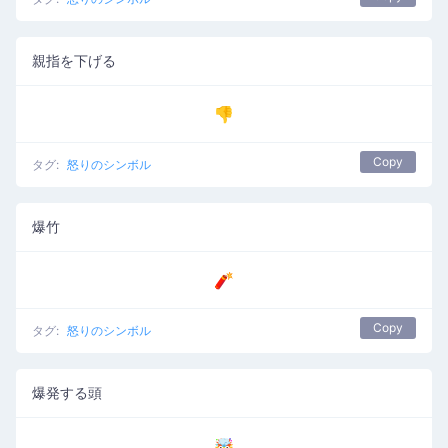
親指を下げる
👎
Copy
タグ:
怒りのシンボル
爆竹
🧨
Copy
タグ:
怒りのシンボル
爆発する頭
🤯