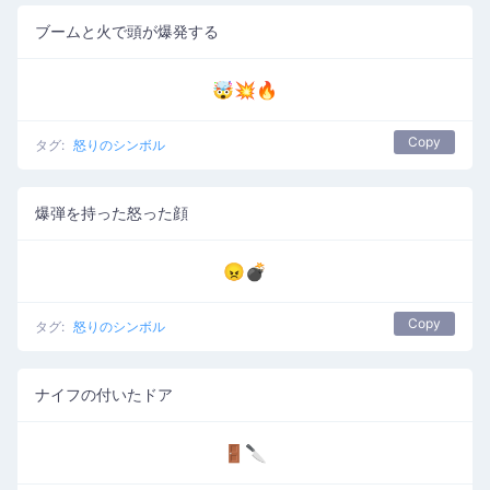
ブームと火で頭が爆発する
🤯💥🔥
Copy
タグ:
怒りのシンボル
爆弾を持った怒った顔
😠💣
Copy
タグ:
怒りのシンボル
ナイフの付いたドア
🚪🔪