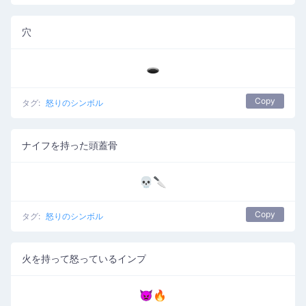
穴
🕳️
Copy
タグ:
怒りのシンボル
ナイフを持った頭蓋骨
💀🔪
Copy
タグ:
怒りのシンボル
火を持って怒っているインプ
👿🔥