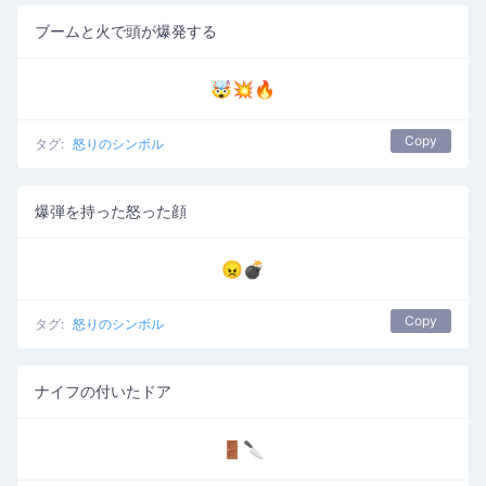
ブームと火で頭が爆発する
🤯💥🔥
Copy
タグ:
怒りのシンボル
爆弾を持った怒った顔
😠💣
Copy
タグ:
怒りのシンボル
ナイフの付いたドア
🚪🔪