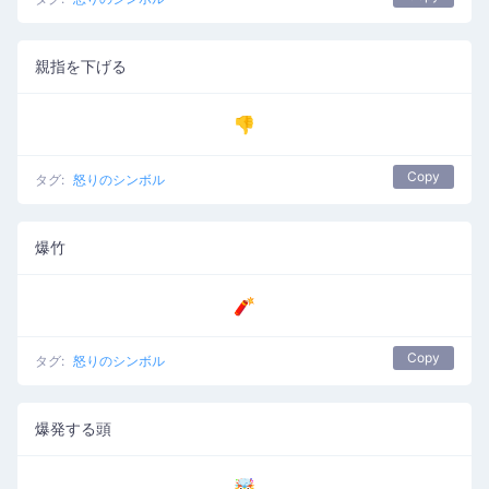
親指を下げる
👎
Copy
タグ:
怒りのシンボル
爆竹
🧨
Copy
タグ:
怒りのシンボル
爆発する頭
🤯