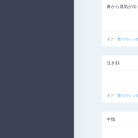
鼻から蒸気が出
タグ:
怒りのシン
泣き顔
タグ:
怒りのシン
中指