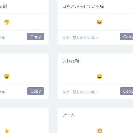
る顔
口をとがらせている猫
😤
😾
Copy
Cop
ボル
タグ:
怒りのシンボル
疲れた顔
😢
😩
Copy
Cop
ボル
タグ:
怒りのシンボル
ブーム
🖕
💥