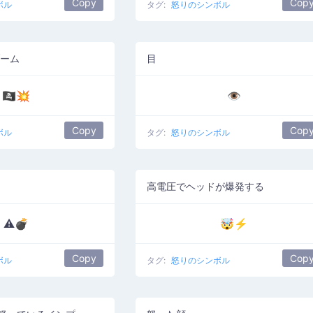
Copy
Cop
ボル
タグ:
怒りのシンボル
ブーム
目
🏴‍☠️💥
👁️
Copy
Cop
ボル
タグ:
怒りのシンボル
高電圧でヘッドが爆発する
⚠️💣
🤯⚡
Copy
Cop
ボル
タグ:
怒りのシンボル