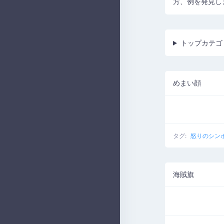
方、例を発見し
トップカテゴ
めまい顔
タグ:
怒りのシン
海賊旗