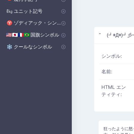
基本図形
ポリゴンシンボル
立体図形記号
🔺
⬟
■
ユニット記号
ℓ㎏
体積単位 記号
マイクロ単位記号
📏
μ
ゾディアック・シンボル
♈
西洋の星座シンボル
♈
国旗シンボル
🇺🇸🇯🇵🇫🇷🇧🇷
" (┛◉Д◉)┛
国のシンボル
国旗シンボル
🇺🇸🇬🇧🇨🇳
の
クールなシンボル
❄️
シンボル:
名前:
HTML エン
ティティ:
狂ったように怒っ