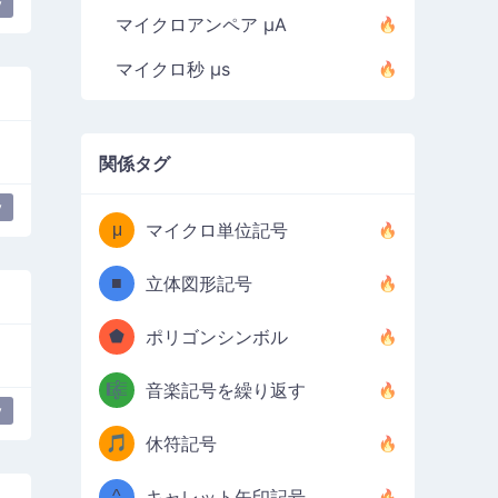
y
マイクロアンペア µA
マイクロ秒 µs
関係タグ
y
μ
マイクロ単位記号
■
立体図形記号
⬟
ポリゴンシンボル
🎼
音楽記号を繰り返す
y
🎵
休符記号
^
キャレット矢印記号