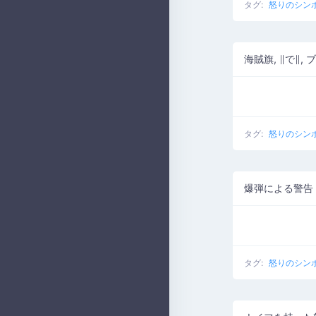
タグ:
怒りのシン
海賊旗, ∥で∥, 
タグ:
怒りのシン
爆弾による警告
タグ:
怒りのシン