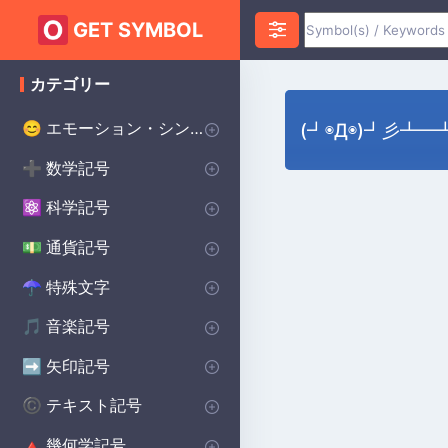
GET SYMBOL
カテゴリー
エモーション・シンボル
😊
(┛◉Д◉)┛彡┻
ハートのシンボル
愛のシンボル
怒りのシンボル
不安のシンボル
ハッピーシンボル
悲しいシンボル
サプライズシンボル
恐怖のシンボル
スマイリーシンボル
誓いのシンボル
幸運のシンボル
♥
❤️
😡
😰
😀
😰
😲
😨
😊
💌
🔴
数学記号
➕
インフィニティ・シンボル
代数記号
幾何学記号
円周率記号
デルタ記号
平方根記号
アルファシンボル
より大きい記号
より小さい記号
シグマシンボル
プラスマイナス記号
除算記号
ラムダ記号
合計記号
統計記号
P(A)
♾️
∑
π
∑
Δ
Σ
⌀
√
α
>
<
±
÷
λ
科学記号
⚛️
化学記号
物理記号
シータ記号
度記号
オメガシンボル
生物学の記号
Ac
⚯
Θ
Ω
β
°
通貨記号
💵
世界の主要通貨
セント記号
ポンド通貨記号
日本円 通貨記号
$
¢
£
¥
特殊文字
☂︎
句読点
装飾的なシンボル
ドット記号
プリンスシンボル
ベルセルクのシンボル
バイキングのシンボル
溶接記号
学校のシンボル
スター・ウォーズのシンボル
ヒンドゥー教のシンボル
異教のシンボル
⚜
☮️
⚔️
⚔️
🔨
🏫
⭐
☯️
ॐ
•
:
音楽記号
🎵
備考 記号
記号
休符記号
音楽記号を繰り返す
🎵
🎼
♩
♯
矢印記号
➡️
方向矢印
下矢印記号
右矢印記号
上矢印記号
キャレット矢印記号
➡️
→
↓
↑
^
テキスト記号
©️
著作権シンボル
女性のシンボル
美的シンボル
男性のシンボル
バットマンのシンボル
無政府主義のシンボル
十字のシンボル
段落記号
車のシンボル
自閉症のシンボル
ケルトのシンボル
食器洗い機の記号
ハリー・ポッターのシンボル
北欧のシンボル
保護シンボル
©️
♀
❤️
♂
🦇
✝️
🚗
🧩
☘️
🍽️
🔮
🔨
🐉
Ⓐ
¶
幾何学記号
🔺