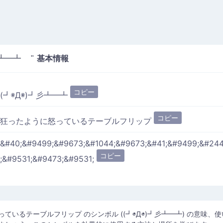
基本情報
彡┻━┻ "
コピー
(┛◉Д◉)┛彡┻━┻
コピー
狂ったように怒っているテーブルフリップ
&#40;&#9499;&#9673;&#1044;&#9673;&#41;&#9499;&#24
コピー
;&#9531;&#9473;&#9531;
ているテーブルフリップ のシンボル ((┛◉Д◉)┛彡┻━┻) の意味、使