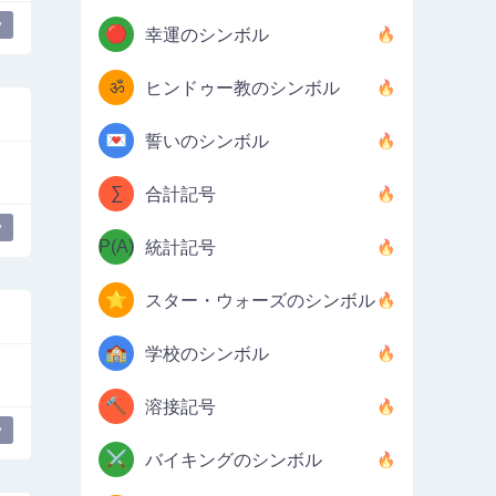
y
🔴
幸運のシンボル
ॐ
ヒンドゥー教のシンボル
💌
誓いのシンボル
∑
合計記号
y
P(A)
統計記号
⭐
スター・ウォーズのシンボル
🏫
学校のシンボル
🔨
溶接記号
y
⚔️
バイキングのシンボル