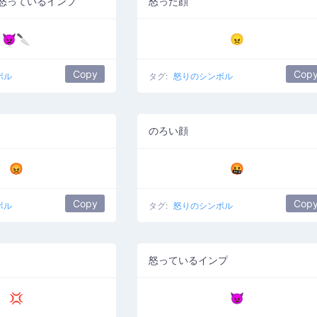
怒っているインプ
怒った顔
👿🔪
😠
Copy
Cop
ボル
タグ:
怒りのシンボル
のろい顔
😡
🤬
Copy
Cop
ボル
タグ:
怒りのシンボル
怒っているインプ
💢
👿