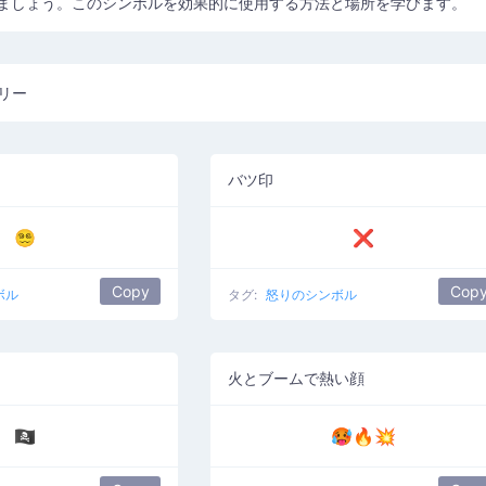
ましょう。このシンボルを効果的に使用する方法と場所を学びます。
リー
バツ印
😵‍💫
❌
Copy
Cop
ボル
タグ:
怒りのシンボル
火とブームで熱い顔
🏴‍☠️
🥵🔥💥