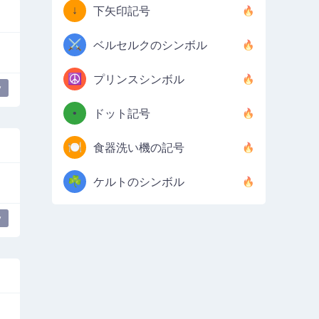
↓
下矢印記号
⚔️
ベルセルクのシンボル
☮️
プリンスシンボル
y
•
ドット記号
🍽️
食器洗い機の記号
☘️
ケルトのシンボル
y