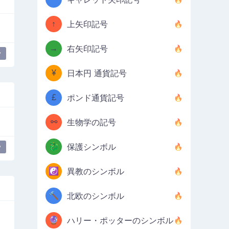
↑
上矢印記号
→
右矢印記号
y
¥
日本円 通貨記号
£
ポンド通貨記号
⚯
生物学の記号
🐉
保護シンボル
y
☯️
異教のシンボル
🔨
北欧のシンボル
🔮
ハリー・ポッターのシンボル