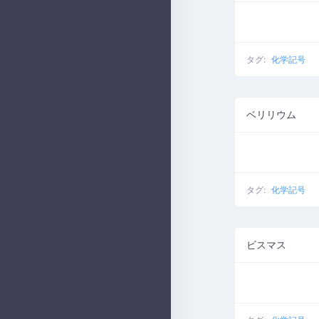
タグ:
化学記号
ベリリウム
タグ:
化学記号
ビスマス