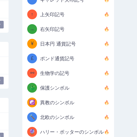
↑
上矢印記号
y
→
右矢印記号
¥
日本円 通貨記号
£
ポンド通貨記号
⚯
生物学の記号
y
🐉
保護シンボル
☯️
異教のシンボル
🔨
北欧のシンボル
🔮
ハリー・ポッターのシンボル
y