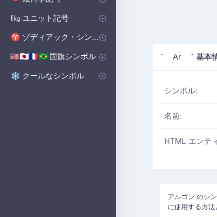
基本図形
ポリゴンシンボル
立体図形記号
🔺
⬟
■
ユニット記号
ℓ㎏
体積単位 記号
マイクロ単位記号
📏
μ
ゾディアック・シンボル
♈
西洋の星座シンボル
♈
国旗シンボル
基本
🇺🇸🇯🇵🇫🇷🇧🇷
" Ar "
国のシンボル
国旗シンボル
🇺🇸🇬🇧🇨🇳
の
クールなシンボル
❄️
シンボル:
名前:
HTML エンテ
アルゴン のシン
に使用する方法