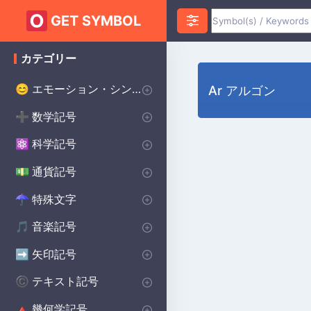
GET SYMBOL
カテゴリー
エモーション・シンボル
😊
Ar アルゴン
ハートのシンボル
愛のシンボル
怒りのシンボル
不安のシンボル
ハッピーシンボル
悲しいシンボル
サプライズシンボル
恐怖のシンボル
スマイリーシンボル
誓いのシンボル
幸運のシンボル
♥
❤️
😡
😰
😀
😰
😲
😨
😊
💌
🔴
数学記号
➕
インフィニティ・シンボル
代数記号
幾何学記号
円周率記号
デルタ記号
平方根記号
アルファシンボル
より大きい記号
より小さい記号
シグマシンボル
プラスマイナス記号
除算記号
ラムダ記号
合計記号
統計記号
P(A)
♾️
∑
π
∑
Δ
Σ
⌀
√
α
>
<
±
÷
λ
科学記号
⚛️
化学記号
物理記号
シータ記号
度記号
オメガシンボル
生物学の記号
Ac
⚯
Θ
Ω
β
°
通貨記号
💵
世界の主要通貨
セント記号
ポンド通貨記号
日本円 通貨記号
$
¢
£
¥
特殊文字
☂︎
句読点
装飾的なシンボル
ドット記号
プリンスシンボル
ベルセルクのシンボル
バイキングのシンボル
溶接記号
学校のシンボル
スター・ウォーズのシンボル
ヒンドゥー教のシンボル
異教のシンボル
⚜
☮️
⚔️
⚔️
🔨
🏫
⭐
☯️
ॐ
•
:
音楽記号
🎵
備考 記号
記号
休符記号
音楽記号を繰り返す
🎵
🎼
♩
♯
矢印記号
➡️
方向矢印
下矢印記号
右矢印記号
上矢印記号
キャレット矢印記号
➡️
→
↓
↑
^
テキスト記号
©️
著作権シンボル
女性のシンボル
美的シンボル
男性のシンボル
バットマンのシンボル
無政府主義のシンボル
十字のシンボル
段落記号
車のシンボル
自閉症のシンボル
ケルトのシンボル
食器洗い機の記号
ハリー・ポッターのシンボル
北欧のシンボル
保護シンボル
©️
♀
❤️
♂
🦇
✝️
🚗
🧩
☘️
🍽️
🔮
🔨
🐉
Ⓐ
¶
幾何学記号
🔺