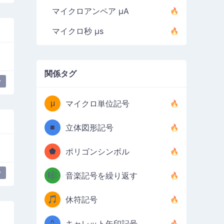
マイクロアンペア µA
マイクロ秒 µs
関係タグ
y
μ
マイクロ単位記号
■
立体図形記号
⬟
ポリゴンシンボル
y
🎼
音楽記号を繰り返す
🎵
休符記号
^
キャレット矢印記号