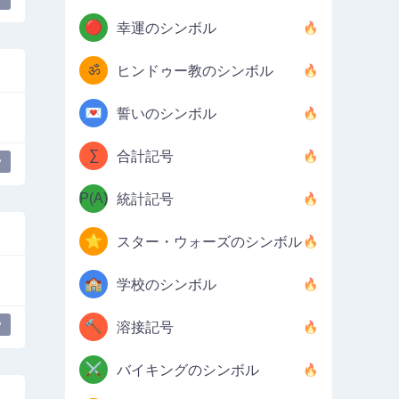
🔴
幸運のシンボル
ॐ
ヒンドゥー教のシンボル
💌
誓いのシンボル
∑
合計記号
y
P(A)
統計記号
⭐
スター・ウォーズのシンボル
🏫
学校のシンボル
y
🔨
溶接記号
⚔️
バイキングのシンボル