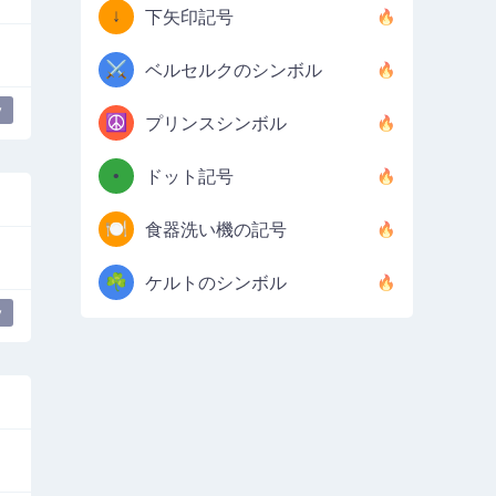
↓
下矢印記号
⚔️
ベルセルクのシンボル
y
☮️
プリンスシンボル
•
ドット記号
🍽️
食器洗い機の記号
☘️
ケルトのシンボル
y