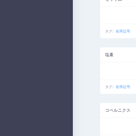
タグ:
化学記号
塩素
タグ:
化学記号
コペルニクス