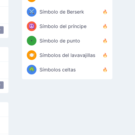
⚔️
Símbolo de Berserk
☮️
Símbolo del príncipe
y
•
Símbolo de punto
🍽️
Símbolos del lavavajillas
☘️
Símbolos celtas
y