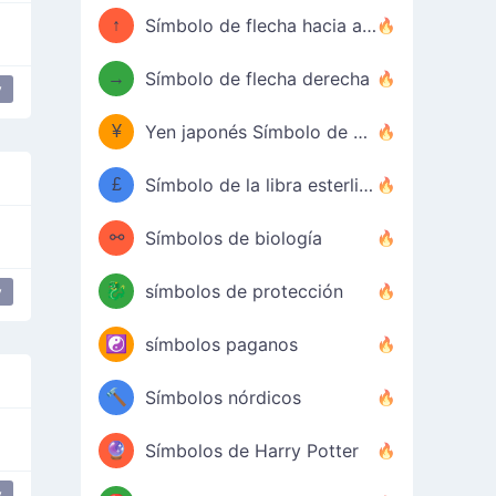
↑
Símbolo de flecha hacia arriba
→
Símbolo de flecha derecha
y
¥
Yen japonés Símbolo de moneda
£
Símbolo de la libra esterlina
⚯
Símbolos de biología
🐉
símbolos de protección
y
☯️
símbolos paganos
🔨
Símbolos nórdicos
🔮
Símbolos de Harry Potter
y