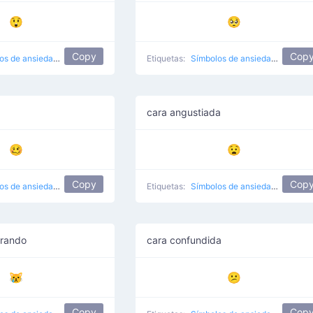
😲
🥺
Copy
Cop
os de ansiedad
Etiquetas:
Símbolos de ansiedad
cara angustiada
🥴
😧
Copy
Cop
os de ansiedad
Etiquetas:
Símbolos de ansiedad
orando
cara confundida
😿
😕
Copy
Cop