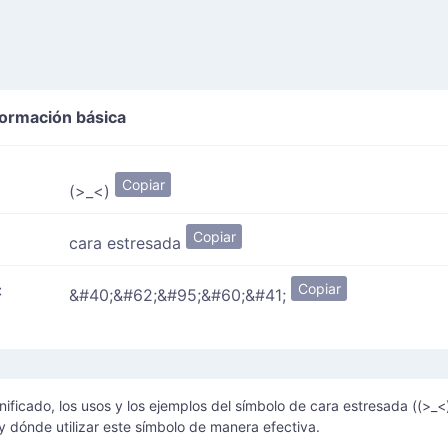
ormación básica
Copiar
(>_<)
Copiar
cara estresada
Copiar
:
&#40;&#62;&#95;&#60;&#41;
nificado, los usos y los ejemplos del símbolo de cara estresada ((>_<)
 dónde utilizar este símbolo de manera efectiva.