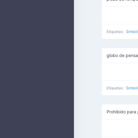
Etiquetas:
Símbol
globo de pens
Etiquetas:
Símbol
Prohibido para