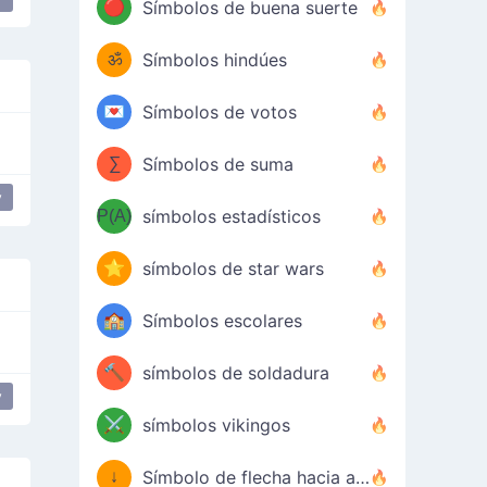
🔴
Símbolos de buena suerte
ॐ
Símbolos hindúes
💌
Símbolos de votos
∑
Símbolos de suma
y
P(A)
símbolos estadísticos
⭐
símbolos de star wars
🏫
Símbolos escolares
🔨
símbolos de soldadura
y
⚔️
símbolos vikingos
↓
Símbolo de flecha hacia abajo