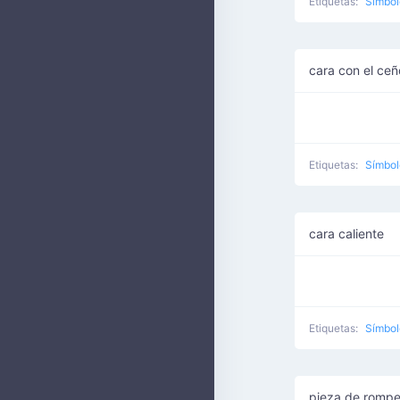
Etiquetas:
Símbol
Etiquetas:
Símbol
cara caliente
Etiquetas:
Símbol
pieza de romp