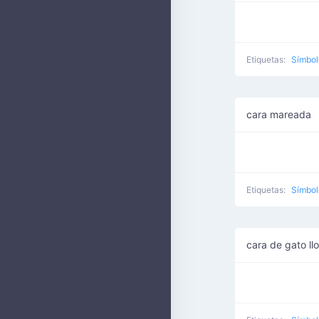
Etiquetas:
Símbol
cara mareada
Etiquetas:
Símbol
cara de gato ll