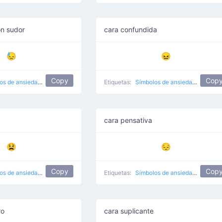
on sudor
cara confundida
😓
😖
Copy
Cop
os de ansiedad
Etiquetas:
Símbolos de ansiedad
cara pensativa
😫
😔
Copy
Cop
os de ansiedad
Etiquetas:
Símbolos de ansiedad
ro
cara suplicante