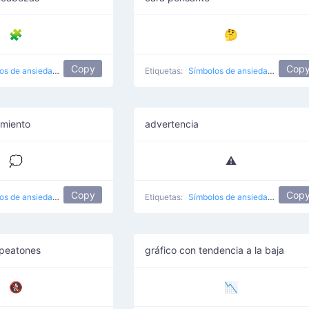
🧩
🤔
Copy
Cop
os de ansiedad
Etiquetas:
Símbolos de ansiedad
amiento
advertencia
💭
⚠️
Copy
Cop
os de ansiedad
Etiquetas:
Símbolos de ansiedad
 peatones
gráfico con tendencia a la baja
🚷
📉