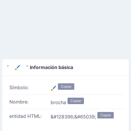
Información básica
" 🖌️ "
Copiar
Símbolo:
🖌️
Copiar
Nombre:
brocha
Copiar
entidad HTML:
&#128396;&#65039;