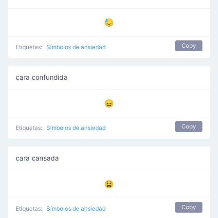
😓
Copy
Etiquetas:
Símbolos de ansiedad
cara confundida
😖
Copy
Etiquetas:
Símbolos de ansiedad
cara cansada
😫
Copy
Etiquetas:
Símbolos de ansiedad