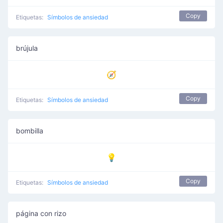
Copy
Etiquetas:
Símbolos de ansiedad
brújula
🧭
Copy
Etiquetas:
Símbolos de ansiedad
bombilla
💡
Copy
Etiquetas:
Símbolos de ansiedad
página con rizo