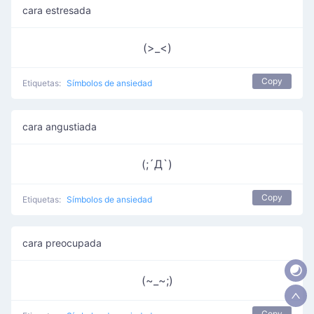
cara estresada
(>_<)
Copy
Etiquetas:
Símbolos de ansiedad
cara angustiada
(;´Д`)
Copy
Etiquetas:
Símbolos de ansiedad
cara preocupada
(~_~;)
Copy