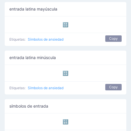
entrada latina mayúscula
🔠
Copy
Etiquetas:
Símbolos de ansiedad
entrada latina minúscula
🔡
Copy
Etiquetas:
Símbolos de ansiedad
símbolos de entrada
🔣