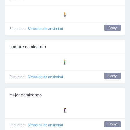
🚶
Copy
Etiquetas:
Símbolos de ansiedad
hombre caminando
🚶‍♂️
Copy
Etiquetas:
Símbolos de ansiedad
mujer caminando
🚶‍♀️
Copy
Etiquetas:
Símbolos de ansiedad