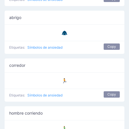
abrigo
🧥
Copy
Etiquetas:
Símbolos de ansiedad
corredor
🏃
Copy
Etiquetas:
Símbolos de ansiedad
hombre corriendo
🏃‍♂️