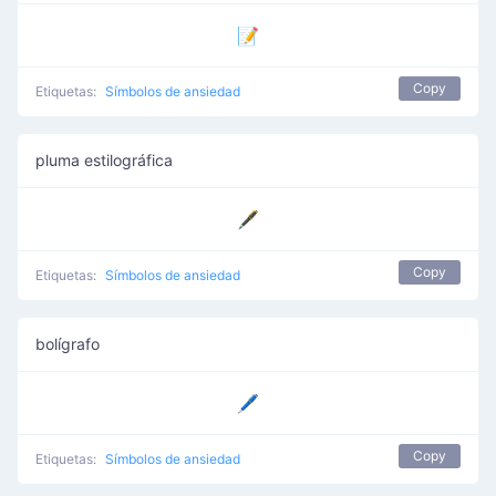
📝
Copy
Etiquetas:
Símbolos de ansiedad
pluma estilográfica
🖋️
Copy
Etiquetas:
Símbolos de ansiedad
bolígrafo
🖊️
Copy
Etiquetas:
Símbolos de ansiedad