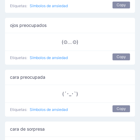
Copy
Etiquetas:
Símbolos de ansiedad
ojos preocupados
(⊙﹏⊙)
Copy
Etiquetas:
Símbolos de ansiedad
cara preocupada
(´･_･`)
Copy
Etiquetas:
Símbolos de ansiedad
cara de sorpresa