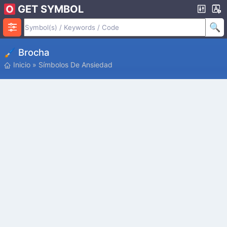
GET SYMBOL
🖌️ Brocha
Inicio
»
Símbolos De Ansiedad