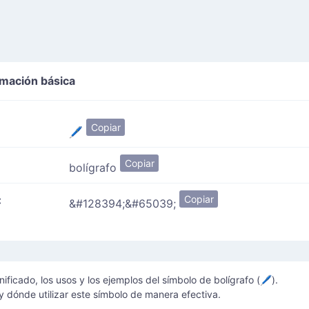
mación básica
Copiar
🖊️
Copiar
bolígrafo
Copiar
:
&#128394;&#65039;
ificado, los usos y los ejemplos del símbolo de bolígrafo (🖊️).
 dónde utilizar este símbolo de manera efectiva.