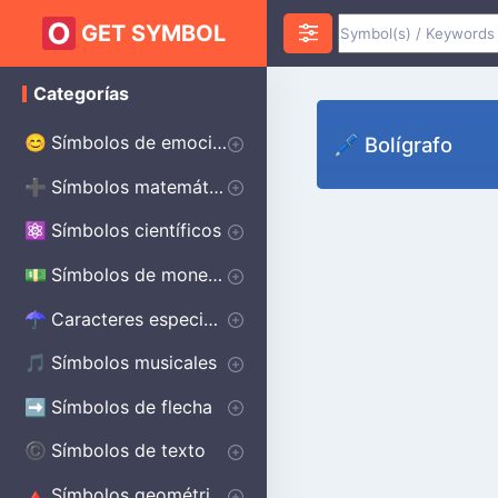
GET SYMBOL
Categorías
Símbolos de emoción
😊
🖊️ Bolígrafo
Símbolos del corazón
Símbolos de amor
Símbolos de la ira
Símbolos de ansiedad
Símbolos felices
Símbolos tristes
Símbolos sorpresa
Símbolos del miedo
Símbolos sonrientes
Símbolos de votos
Símbolos de buena suerte
♥
❤️
😡
😰
😀
😰
😲
😨
😊
💌
🔴
Símbolos matemáticos
➕
Símbolos del infinito
Símbolos de álgebra
Símbolos geométricos
Símbolo Pi
Símbolo delta
Símbolo de raíz cuadrada
Símbolo Alfa
Símbolo mayor que
Símbolo menor que
Símbolo Sigma
Símbolo más-menos
Símbolo de división
Símbolo Lambda
Símbolos de suma
símbolos estadísticos
P(A)
♾️
∑
π
∑
Δ
Σ
⌀
√
α
>
<
±
÷
λ
Símbolos científicos
⚛️
Símbolos químicos
Símbolos físicos
símbolo theta
Símbolo de grados
Símbolo Omega
Símbolos de biología
Ac
⚯
Θ
Ω
β
°
Símbolos de moneda
💵
Principales monedas del mundo
Símbolo de centavos
Símbolo de la libra esterlina
Yen japonés Símbolo de moneda
$
¢
£
¥
Caracteres especiales
☂︎
signos de puntuación
Símbolos decorativos
Símbolo de punto
Símbolo del príncipe
Símbolo de Berserk
símbolos vikingos
símbolos de soldadura
Símbolos escolares
símbolos de star wars
Símbolos hindúes
símbolos paganos
⚜
☮️
⚔️
⚔️
🔨
🏫
⭐
☯️
ॐ
•
:
Símbolos musicales
🎵
Notas Símbolos
Símbolos de las claves
símbolos de descanso musical
símbolo de repetición de música
🎵
🎼
♩
♯
Símbolos de flecha
➡️
Flechas direccionales
Símbolo de flecha hacia abajo
Símbolo de flecha derecha
Símbolo de flecha hacia arriba
símbolo de flecha de intercalación
➡️
→
↓
↑
^
Símbolos de texto
©️
Símbolos de copyright
Símbolo femenino
Símbolos estéticos
Símbolo masculino
Símbolo de Batman
Símbolo de la anarquía
Símbolos de la cruz
Símbolo de párrafo
Símbolos del coche
Símbolo del autismo
Símbolos celtas
Símbolos del lavavajillas
Símbolos de Harry Potter
Símbolos nórdicos
símbolos de protección
©️
♀
❤️
♂
🦇
✝️
🚗
🧩
☘️
🍽️
🔮
🔨
🐉
Ⓐ
¶
Símbolos geométricos
🔺