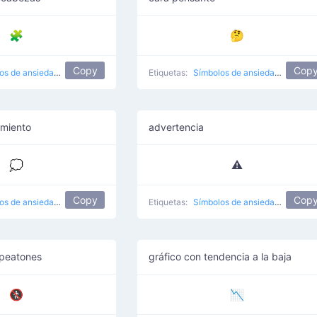
🧩
🤔
Copy
Cop
os de ansiedad
Etiquetas:
Símbolos de ansiedad
amiento
advertencia
💭
⚠️
Copy
Cop
os de ansiedad
Etiquetas:
Símbolos de ansiedad
 peatones
gráfico con tendencia a la baja
🚷
📉