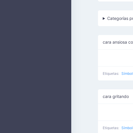
Categorías pr
cara ansiosa c
Etiquetas:
Símbol
cara gritando
Etiquetas:
Símbol