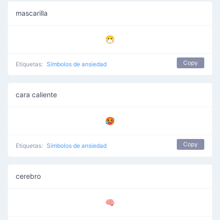
mascarilla
😷
Copy
Etiquetas:
Símbolos de ansiedad
cara caliente
🥵
Copy
Etiquetas:
Símbolos de ansiedad
cerebro
🧠