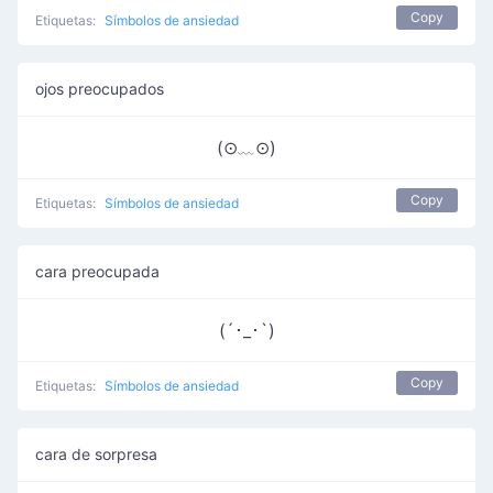
Copy
Etiquetas:
Símbolos de ansiedad
ojos preocupados
(⊙﹏⊙)
Copy
Etiquetas:
Símbolos de ansiedad
cara preocupada
(´･_･`)
Copy
Etiquetas:
Símbolos de ansiedad
cara de sorpresa