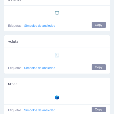
⚖️
Copy
Etiquetas:
Símbolos de ansiedad
voluta
🧾
Copy
Etiquetas:
Símbolos de ansiedad
urnas
🗳️
Copy
Etiquetas:
Símbolos de ansiedad