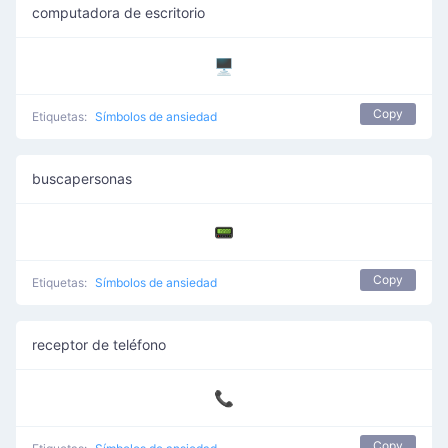
computadora de escritorio
🖥️
Copy
Etiquetas:
Símbolos de ansiedad
buscapersonas
📟
Copy
Etiquetas:
Símbolos de ansiedad
receptor de teléfono
📞
Copy