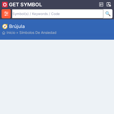
GET SYMBOL
🧭 Brújula
Inicio
»
Símbolos De Ansiedad