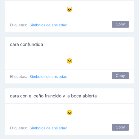
😿
Copy
Etiquetas:
Símbolos de ansiedad
cara confundida
😕
Copy
Etiquetas:
Símbolos de ansiedad
cara con el ceño fruncido y la boca abierta
😦
Copy
Etiquetas:
Símbolos de ansiedad