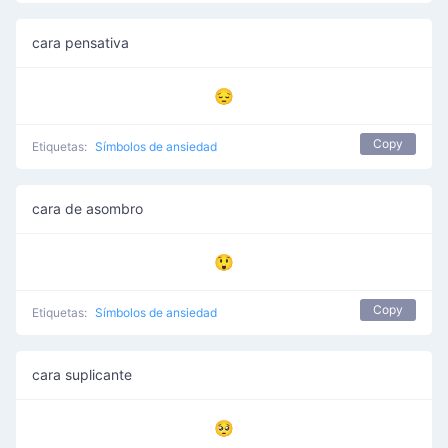
cara pensativa
😔
Copy
Etiquetas:
Símbolos de ansiedad
cara de asombro
😲
Copy
Etiquetas:
Símbolos de ansiedad
cara suplicante
🥺