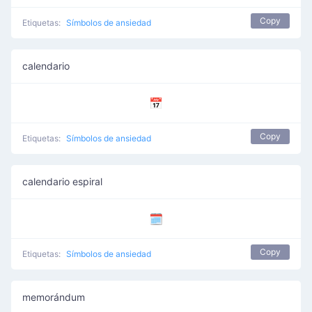
Copy
Etiquetas:
Símbolos de ansiedad
calendario
📅
Copy
Etiquetas:
Símbolos de ansiedad
calendario espiral
🗓️
Copy
Etiquetas:
Símbolos de ansiedad
memorándum