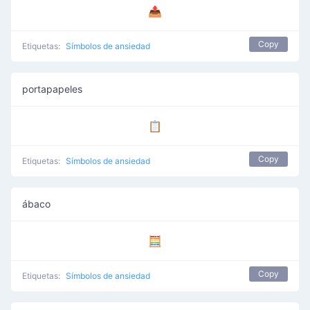
📤
Copy
Etiquetas:
Símbolos de ansiedad
portapapeles
📋
Copy
Etiquetas:
Símbolos de ansiedad
ábaco
🧮
Copy
Etiquetas:
Símbolos de ansiedad