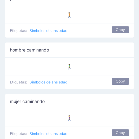
🚶
Copy
Etiquetas:
Símbolos de ansiedad
hombre caminando
🚶‍♂️
Copy
Etiquetas:
Símbolos de ansiedad
mujer caminando
🚶‍♀️
Copy
Etiquetas:
Símbolos de ansiedad