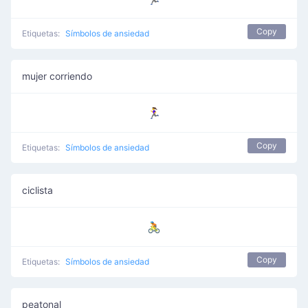
Copy
Etiquetas:
Símbolos de ansiedad
mujer corriendo
🏃‍♀️
Copy
Etiquetas:
Símbolos de ansiedad
ciclista
🚴
Copy
Etiquetas:
Símbolos de ansiedad
peatonal