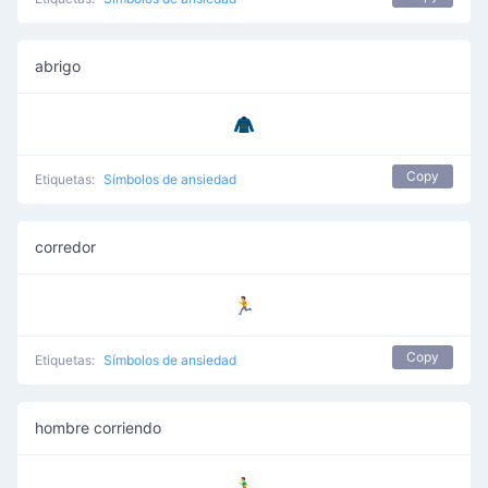
abrigo
🧥
Copy
Etiquetas:
Símbolos de ansiedad
corredor
🏃
Copy
Etiquetas:
Símbolos de ansiedad
hombre corriendo
🏃‍♂️