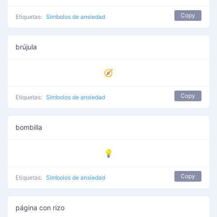
Copy
Etiquetas:
Símbolos de ansiedad
brújula
🧭
Copy
Etiquetas:
Símbolos de ansiedad
bombilla
💡
Copy
Etiquetas:
Símbolos de ansiedad
página con rizo