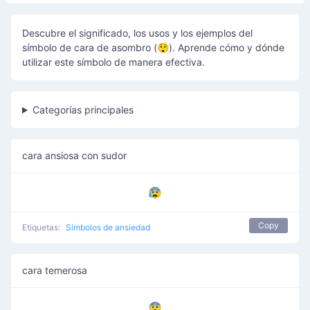
Descubre el significado, los usos y los ejemplos del
símbolo de cara de asombro (😲). Aprende cómo y dónde
utilizar este símbolo de manera efectiva.
Categorías principales
cara ansiosa con sudor
😰
Copy
Etiquetas:
Símbolos de ansiedad
cara temerosa
😨