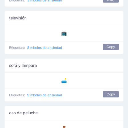
Etiquetas:
Símbolos de ansiedad
televisión
📺
Copy
Etiquetas:
Símbolos de ansiedad
sofá y lámpara
🛋️
Copy
Etiquetas:
Símbolos de ansiedad
oso de peluche