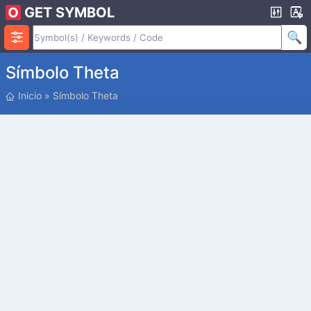
GET SYMBOL
Símbolo Theta
P
Inicio
»
Símbolo Theta
O
S
I
C
I
Ó
N