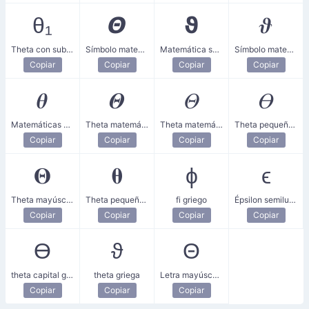
θ₁
𝞗
𝞋
𝝑
Theta con subíndice 1
Símbolo matemático sans-serif en negrita theta
Matemática sans-serif negrita theta pequeña
Símbolo matemático negrita cursiva theta
Copiar
Copiar
Copiar
Copiar
𝜽
𝜣
𝛩
𝛳
Matemáticas negrita cursiva theta pequeña
Theta matemática negrita cursiva mayúscula
Theta matemática mayúscula en cursiva
Theta pequeña cursiva matemática
Copiar
Copiar
Copiar
Copiar
𝚯
𝛉
ϕ
ϵ
Theta mayúscula en negrita matemática
Theta pequeña en negrita matemática
fi griego
Épsilon semilunar griego
Copiar
Copiar
Copiar
Copiar
ϴ
ϑ
Θ
theta capital griega
theta griega
Letra mayúscula griega theta
Copiar
Copiar
Copiar