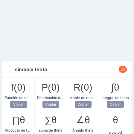
símbolo theta
35
f(θ)
P(θ)
R(θ)
∫θ
Función de theta
Distribución de probabilidad
Matriz de rotación
Integral de theta
Copiar
Copiar
Copiar
Copiar
∏θ
∑θ
∠θ
θ
Producto de theta
suma de theta
Ángulo theta