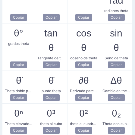
rad
radianes theta
Copiar
Copiar
Copiar
Copiar
θ°
tan
cos
sin
grados theta
θ
θ
θ
Tangente de theta
coseno de theta
Seno de theta
Copiar
Copiar
Copiar
Copiar
θ̈
θ̇
∂θ
Δθ
Theta doble punto
punto theta
Derivada parcial de theta
Cambio en theta
Copiar
Copiar
Copiar
Copiar
θⁿ
θ³
θ²
θ₂
Theta elevado a n
theta al cubo
theta al cuadrado
Theta con subíndice 2
Copiar
Copiar
Copiar
Copiar