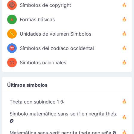
©️
Símbolos de copyright
🔺
Formas básicas
📏
Unidades de volumen Símbolos
♈
Símbolos del zodíaco occidental
の
Símbolos nacionales
Últimos símbolos
Theta con subíndice 1 θ₁
Símbolo matemático sans-serif en negrita theta
𝞗
Matemática sans-serif negrita theta pequeña 𝞋