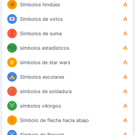
ॐ
Símbolos hindúes
💌
Símbolos de votos
∑
Símbolos de suma
P(A)
símbolos estadísticos
⭐
símbolos de star wars
🏫
Símbolos escolares
🔨
símbolos de soldadura
⚔️
símbolos vikingos
↓
Símbolo de flecha hacia abajo
⚔️
Símbolo de Berserk