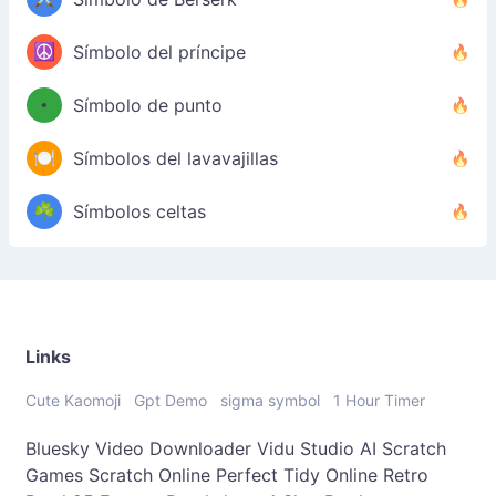
☮️
Símbolo del príncipe
•
Símbolo de punto
🍽️
Símbolos del lavavajillas
☘️
Símbolos celtas
Links
Cute Kaomoji
Gpt Demo
sigma symbol
1 Hour Timer
Bluesky Video Downloader
Vidu Studio AI
Scratch
Games
Scratch Online
Perfect Tidy Online
Retro