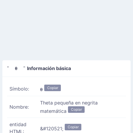
Información básica
" 𝛉 "
Copiar
Símbolo:
𝛉
Theta pequeña en negrita
Nombre:
Copiar
matemática
entidad
Copiar
&#120521;
HTML: