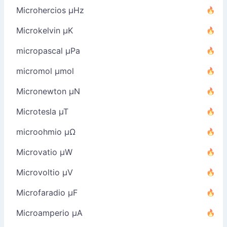
Microhercios µHz
Microkelvin µK
micropascal µPa
micromol µmol
Micronewton µN
Microtesla µT
microohmio µΩ
Microvatio µW
Microvoltio µV
Microfaradio µF
Microamperio µA