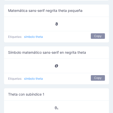
Matemática sans-serif negrita theta pequeña
𝞋
Copy
Etiquetas:
símbolo theta
Símbolo matemático sans-serif en negrita theta
𝞗
Copy
Etiquetas:
símbolo theta
Theta con subíndice 1
θ₁