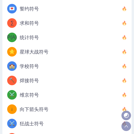
💌
誓约符号
∑
求和符号
P(A)
统计符号
⭐
星球大战符号
🏫
学校符号
🔨
焊接符号
⚔️
维京符号
↓
向下箭头符号
⚔️
狂战士符号