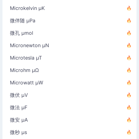
Microkelvin µK
微伴随 µPa
微孔 µmol
Micronewton µN
Microtesla µT
Microhm µΩ
Microwatt µW
微伏 µV
微法 µF
微安 µA
微秒 µs