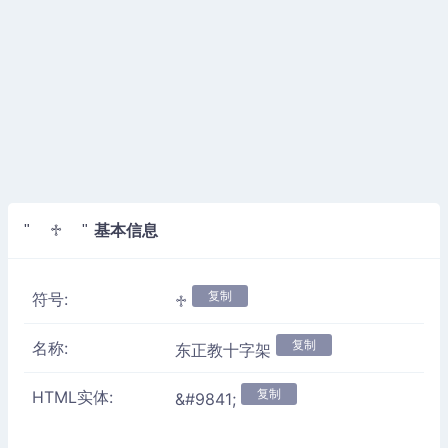
基本信息
" ♱ "
复制
符号:
♱
复制
名称:
东正教十字架
复制
HTML实体:
&#9841;