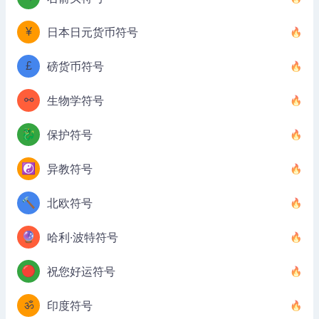
¥
日本日元货币符号
£
磅货币符号
⚯
生物学符号
🐉
保护符号
☯️
异教符号
🔨
北欧符号
🔮
哈利·波特符号
🔴
祝您好运符号
ॐ
印度符号