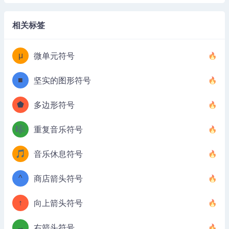
相关标签
μ
微单元符号
■
坚实的图形符号
⬟
多边形符号
🎼
重复音乐符号
🎵
音乐休息符号
^
商店箭头符号
↑
向上箭头符号
→
右箭头符号