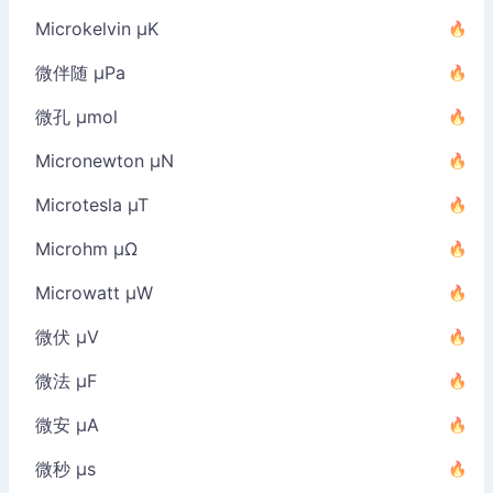
Microkelvin µK
微伴随 µPa
微孔 µmol
Micronewton µN
Microtesla µT
Microhm µΩ
Microwatt µW
微伏 µV
微法 µF
微安 µA
微秒 µs