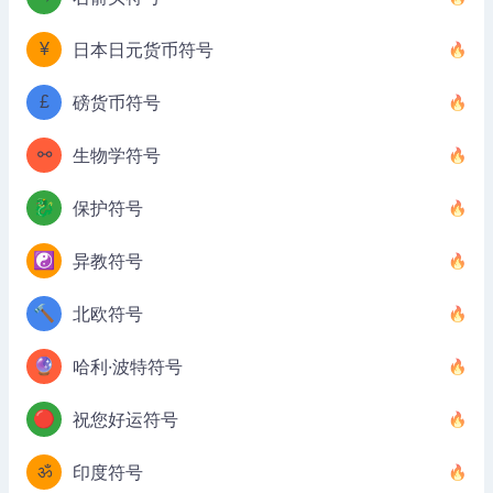
¥
日本日元货币符号
£
磅货币符号
⚯
生物学符号
🐉
保护符号
☯️
异教符号
🔨
北欧符号
🔮
哈利·波特符号
🔴
祝您好运符号
ॐ
印度符号