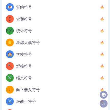
💌
誓约符号
∑
求和符号
P(A)
统计符号
⭐
星球大战符号
🏫
学校符号
🔨
焊接符号
⚔️
维京符号
↓
向下箭头符号
⚔️
狂战士符号