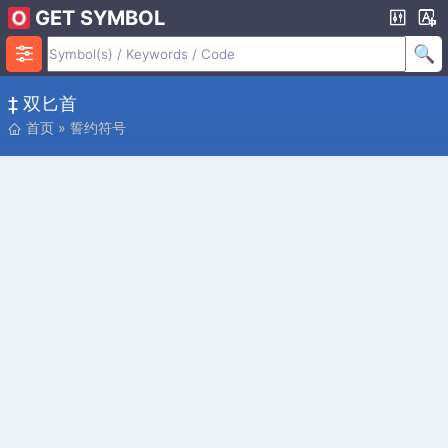
GET SYMBOL
‡ 双匕首
首页
»
誓约符号