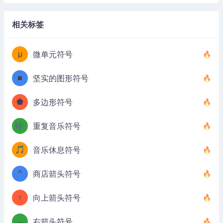
相关标签
μ
微单元符号
■
坚实的图形符号
⬟
多边形符号
🎼
重复音乐符号
🎵
音乐休息符号
^
商店箭头符号
↑
向上箭头符号
→
右箭头符号