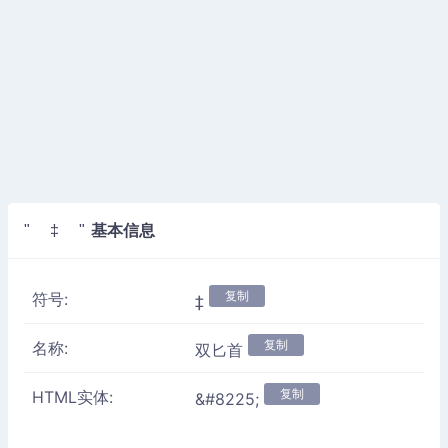
基本信息
" ‡ "
复制
符号:
‡
复制
名称:
双匕首
复制
HTML实体:
&#8225;