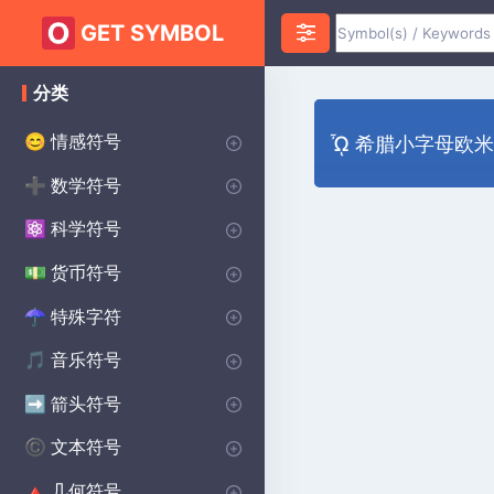
GET SYMBOL
分类
情感符号
😊
ὮΙ 希腊小字母欧米茄
心脏符号
爱符号
愤怒符号
焦虑符号
快乐的符号
悲伤的符号
惊喜符号
恐惧符号
笑脸符号
誓约符号
祝您好运符号
♥
❤️
😡
😰
😀
😰
😲
😨
😊
💌
🔴
数学符号
➕
无限符号
代数符号
几何符号
PI符号
三角洲符号
平方根符号
alpha符号
大于符号
小于符号
Sigma符号
加上减去符号
分隔符号
lambda符号
求和符号
统计符号
P(A)
♾️
∑
π
∑
Δ
Σ
⌀
√
α
>
<
±
÷
λ
科学符号
⚛️
化学符号
物理符号
theta符号
学位符号
欧米茄符号
生物学符号
Ac
⚯
Θ
Ω
β
°
货币符号
💵
主要世界货币
美分符号
磅货币符号
日本日元货币符号
$
¢
£
¥
特殊字符
☂︎
标点符号
装饰符号
点符号
王子符号
狂战士符号
维京符号
焊接符号
学校符号
星球大战符号
印度符号
异教符号
⚜
☮️
⚔️
⚔️
🔨
🏫
⭐
☯️
ॐ
•
:
音乐符号
🎵
注释符号
CLEFS符号
音乐休息符号
重复音乐符号
🎵
🎼
♩
♯
箭头符号
➡️
方向箭头
向下箭头符号
右箭头符号
向上箭头符号
商店箭头符号
➡️
→
↓
↑
^
文本符号
©️
版权符号
女性符号
美学符号
男性符号
蝙蝠侠符号
无政府状态符号
交叉符号
段落符号
汽车符号
自闭症符号
凯尔特人符号
洗碗机符号
哈利·波特符号
北欧符号
保护符号
©️
♀
❤️
♂
🦇
✝️
🚗
🧩
☘️
🍽️
🔮
🔨
🐉
Ⓐ
¶
几何符号
🔺