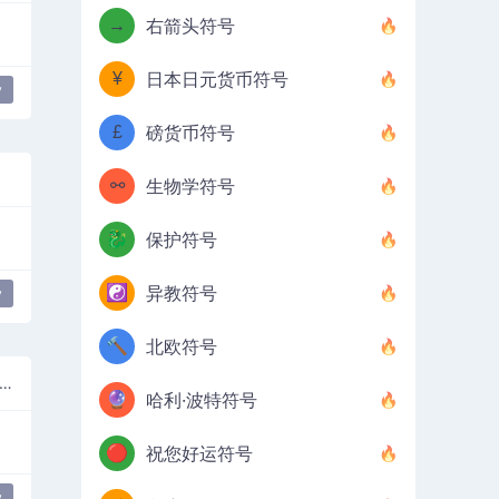
→
右箭头符号
¥
日本日元货币符号
y
£
磅货币符号
⚯
生物学符号
🐉
保护符号
☯️
异教符号
y
🔨
北欧符号
小字母欧米茄（Omega）与dasia和varia
🔮
哈利·波特符号
🔴
祝您好运符号
y