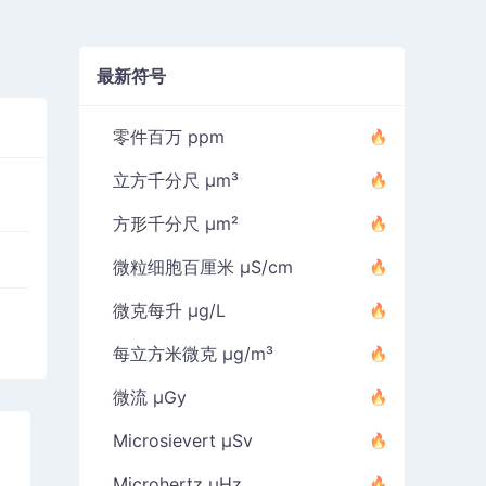
最新符号
零件百万 ppm
立方千分尺 µm³
方形千分尺 µm²
微粒细胞百厘米 µS/cm
微克每升 µg/L
每立方米微克 µg/m³
微流 µGy
Microsievert µSv
Microhertz µHz