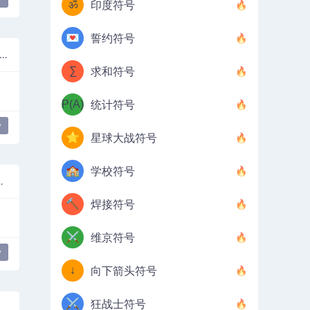
ॐ
印度符号
💌
誓约符号
小字母欧米茄（Omega）与dasia and Oxia
∑
求和符号
P(A)
统计符号
y
⭐
星球大战符号
🏫
学校符号
和Perispomeni
🔨
焊接符号
⚔️
维京符号
y
↓
向下箭头符号
⚔️
狂战士符号