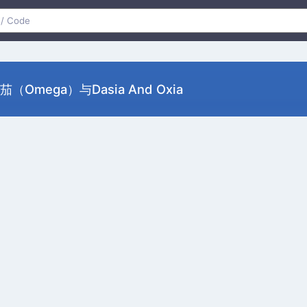
（Omega）与dasia And Oxia