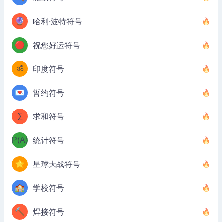
🔮
哈利·波特符号
🔴
祝您好运符号
ॐ
印度符号
💌
誓约符号
∑
求和符号
P(A)
统计符号
⭐
星球大战符号
🏫
学校符号
🔨
焊接符号