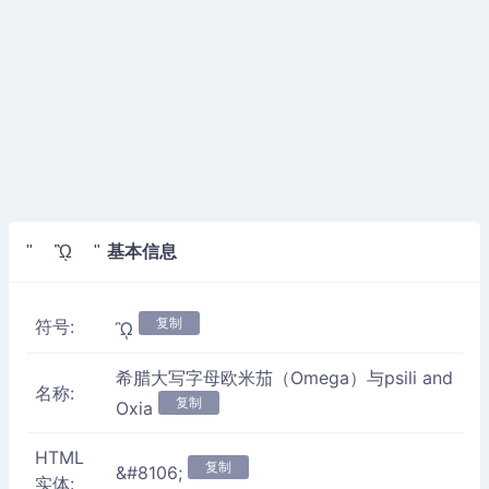
基本信息
" ᾪ "
复制
符号:
ᾪ
希腊大写字母欧米茄（Omega）与psili and
名称:
复制
Oxia
HTML
复制
&#8106;
实体: