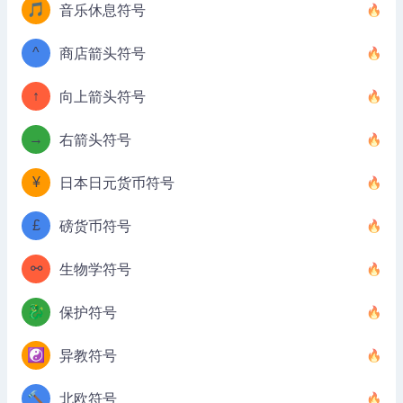
🎵
音乐休息符号
^
商店箭头符号
↑
向上箭头符号
→
右箭头符号
¥
日本日元货币符号
£
磅货币符号
⚯
生物学符号
🐉
保护符号
☯️
异教符号
🔨
北欧符号