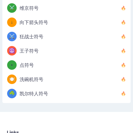
⚔️
维京符号
↓
向下箭头符号
⚔️
狂战士符号
☮️
王子符号
•
点符号
🍽️
洗碗机符号
☘️
凯尔特人符号
Links