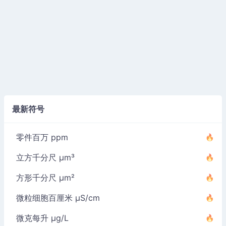
最新符号
零件百万 ppm
立方千分尺 µm³
方形千分尺 µm²
微粒细胞百厘米 µS/cm
微克每升 µg/L