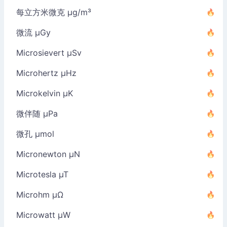
每立方米微克 µg/m³
微流 µGy
Microsievert µSv
Microhertz µHz
Microkelvin µK
微伴随 µPa
微孔 µmol
Micronewton µN
Microtesla µT
Microhm µΩ
Microwatt µW