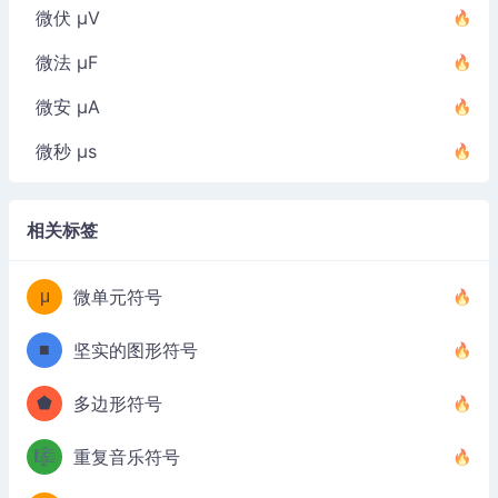
微伏 µV
微法 µF
微安 µA
微秒 µs
相关标签
μ
微单元符号
■
坚实的图形符号
⬟
多边形符号
🎼
重复音乐符号