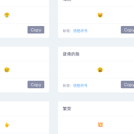
😤
😾
Copy
Cop
标签:
愤怒符号
疲倦的脸
😢
😩
Copy
Cop
标签:
愤怒符号
繁荣
🖕
💥