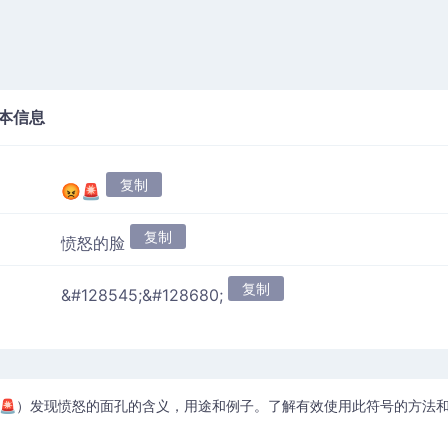
本信息
复制
😡🚨
复制
愤怒的脸
复制
&#128545;&#128680;
🚨）发现愤怒的面孔的含义，用途和例子。了解有效使用此符号的方法