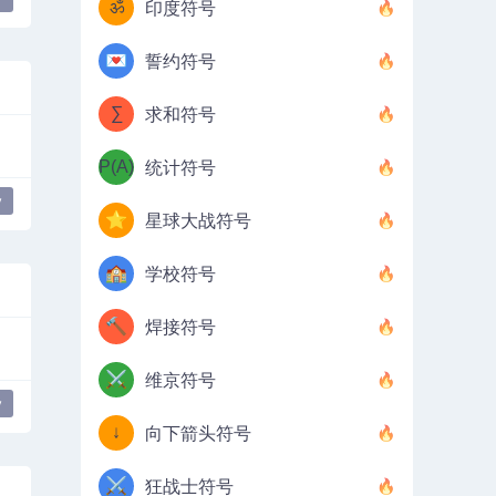
ॐ
印度符号
💌
誓约符号
∑
求和符号
P(A)
统计符号
y
⭐
星球大战符号
🏫
学校符号
🔨
焊接符号
⚔️
维京符号
y
↓
向下箭头符号
⚔️
狂战士符号