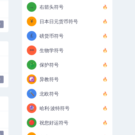
→
右箭头符号
¥
日本日元货币符号
y
£
磅货币符号
⚯
生物学符号
🐉
保护符号
☯️
异教符号
y
🔨
北欧符号
🔮
哈利·波特符号
🔴
祝您好运符号
y