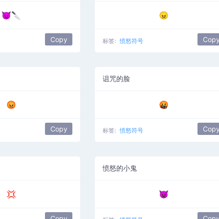
👿🔪
😠
Copy
Cop
标签:
愤怒符号
诅咒的脸
😡
🤬
Copy
Cop
标签:
愤怒符号
愤怒的小鬼
💢
👿
Copy
Cop