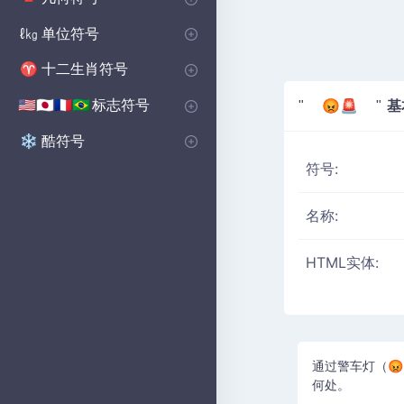
基本形状符号
多边形符号
坚实的图形符号
🔺
⬟
■
单位符号
ℓ㎏
音量单位符号
微单元符号
📏
μ
十二生肖符号
♈
西部十二生肖符号
♈
标志符号
基
🇺🇸🇯🇵🇫🇷🇧🇷
" 😡🚨 "
国家符号
乡村国旗符号
🇺🇸🇬🇧🇨🇳
の
酷符号
❄️
符号:
名称:
HTML实体:
通过警车灯（
何处。