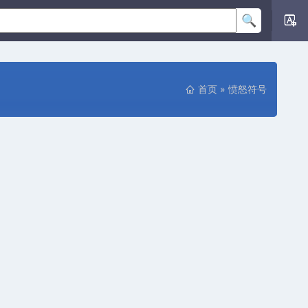
首页
»
愤怒符号