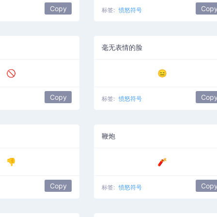
Copy
Cop
标签:
愤怒符号
毫无表情的脸
🚫
😑
Copy
Cop
标签:
愤怒符号
鞭炮
👎
🧨
Copy
Cop
标签:
愤怒符号