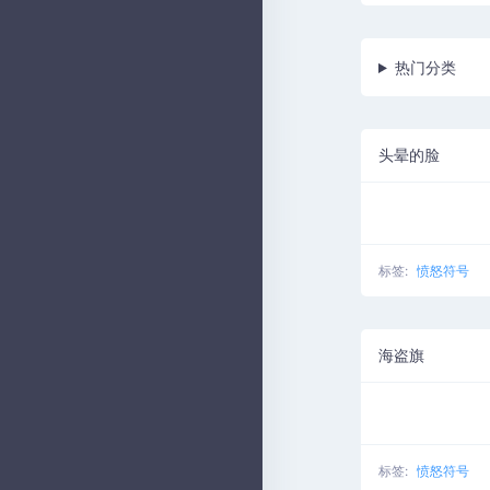
热门分类
头晕的脸
标签:
愤怒符号
海盗旗
标签:
愤怒符号