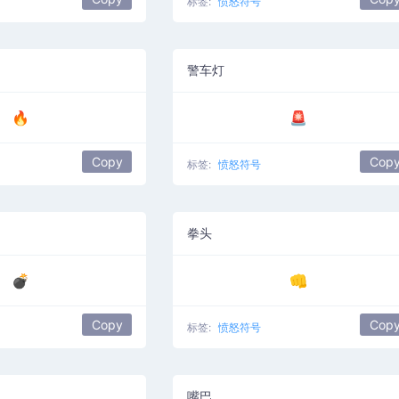
标签:
愤怒符号
警车灯
🔥
🚨
Copy
Cop
标签:
愤怒符号
拳头
💣
👊
Copy
Cop
标签:
愤怒符号
嘴巴