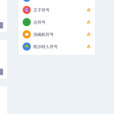
☮️
王子符号
•
点符号
y
🍽️
洗碗机符号
☘️
凯尔特人符号
y