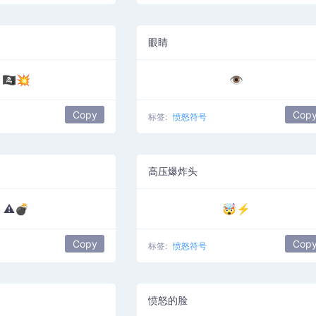
眼睛
🏴‍☠️💥
👁️
Copy
Cop
标签:
愤怒符号
高压爆炸头
⚠️💣
🤯⚡
Copy
Cop
标签:
愤怒符号
愤怒的脸