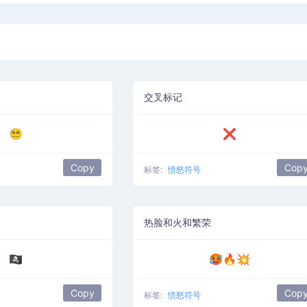
交叉标记
😵‍💫
❌
Copy
Cop
标签:
愤怒符号
热脸和火和繁荣
🏴‍☠️
🥵🔥💥
Copy
Cop
标签:
愤怒符号