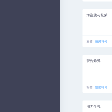
海盗旗与繁荣
标签:
愤怒符号
警告炸弹
标签:
愤怒符号
用刀生气