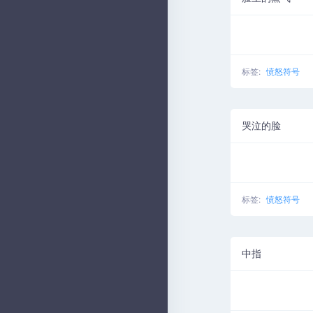
标签:
愤怒符号
哭泣的脸
标签:
愤怒符号
中指