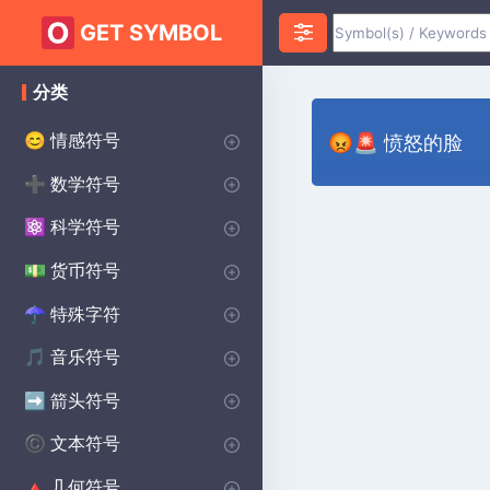
GET SYMBOL
分类
情感符号
😊
😡🚨 愤怒的脸
心脏符号
爱符号
愤怒符号
焦虑符号
快乐的符号
悲伤的符号
惊喜符号
恐惧符号
笑脸符号
誓约符号
祝您好运符号
♥
❤️
😡
😰
😀
😰
😲
😨
😊
💌
🔴
数学符号
➕
无限符号
代数符号
几何符号
PI符号
三角洲符号
平方根符号
alpha符号
大于符号
小于符号
Sigma符号
加上减去符号
分隔符号
lambda符号
求和符号
统计符号
P(A)
♾️
∑
π
∑
Δ
Σ
⌀
√
α
>
<
±
÷
λ
科学符号
⚛️
化学符号
物理符号
theta符号
学位符号
欧米茄符号
生物学符号
Ac
⚯
Θ
Ω
β
°
货币符号
💵
主要世界货币
美分符号
磅货币符号
日本日元货币符号
$
¢
£
¥
特殊字符
☂︎
标点符号
装饰符号
点符号
王子符号
狂战士符号
维京符号
焊接符号
学校符号
星球大战符号
印度符号
异教符号
⚜
☮️
⚔️
⚔️
🔨
🏫
⭐
☯️
ॐ
•
:
音乐符号
🎵
注释符号
CLEFS符号
音乐休息符号
重复音乐符号
🎵
🎼
♩
♯
箭头符号
➡️
方向箭头
向下箭头符号
右箭头符号
向上箭头符号
商店箭头符号
➡️
→
↓
↑
^
文本符号
©️
版权符号
女性符号
美学符号
男性符号
蝙蝠侠符号
无政府状态符号
交叉符号
段落符号
汽车符号
自闭症符号
凯尔特人符号
洗碗机符号
哈利·波特符号
北欧符号
保护符号
©️
♀
❤️
♂
🦇
✝️
🚗
🧩
☘️
🍽️
🔮
🔨
🐉
Ⓐ
¶
几何符号
🔺