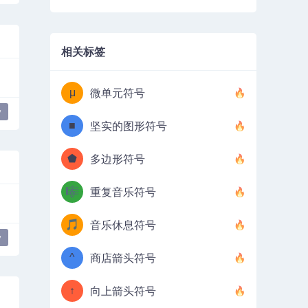
相关标签
μ
微单元符号
y
■
坚实的图形符号
⬟
多边形符号
🎼
重复音乐符号
🎵
音乐休息符号
y
^
商店箭头符号
↑
向上箭头符号