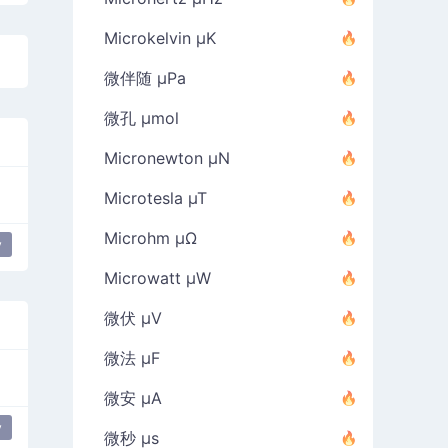
Microkelvin µK
微伴随 µPa
微孔 µmol
Micronewton µN
Microtesla µT
Microhm µΩ
y
Microwatt µW
微伏 µV
微法 µF
微安 µA
y
微秒 µs