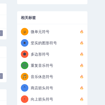
相关标签
μ
微单元符号
y
■
坚实的图形符号
⬟
多边形符号
🎼
重复音乐符号
y
🎵
音乐休息符号
^
商店箭头符号
↑
向上箭头符号