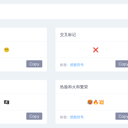
交叉标记
😵‍💫
❌
Copy
Cop
标签:
愤怒符号
热脸和火和繁荣
🏴‍☠️
🥵🔥💥
Copy
Cop
标签:
愤怒符号