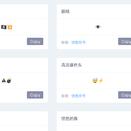
眼睛
🏴‍☠️💥
👁️
Copy
Cop
标签:
愤怒符号
高压爆炸头
⚠️💣
🤯⚡
Copy
Cop
标签:
愤怒符号
愤怒的脸