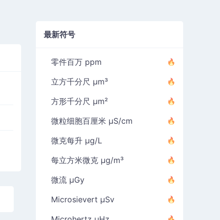
最新符号
零件百万 ppm
立方千分尺 µm³
方形千分尺 µm²
微粒细胞百厘米 µS/cm
微克每升 µg/L
每立方米微克 µg/m³
微流 µGy
Microsievert µSv
Microhertz µHz