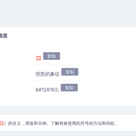
信息
复制
💢
复制
愤怒的象征
复制
&#128162;
💢）的含义，用途和示例。了解有效使用此符号的方法和何处。