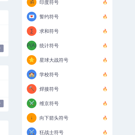
ॐ
印度符号
💌
誓约符号
∑
求和符号
P(A)
统计符号
y
⭐
星球大战符号
🏫
学校符号
🔨
焊接符号
⚔️
维京符号
y
↓
向下箭头符号
⚔️
狂战士符号