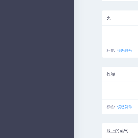
火
标签:
愤怒符号
炸弹
标签:
愤怒符号
脸上的蒸气