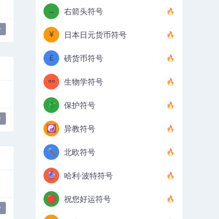
→
右箭头符号
y
¥
日本日元货币符号
£
磅货币符号
⚯
生物学符号
🐉
保护符号
y
☯️
异教符号
🔨
北欧符号
🔮
哈利·波特符号
🔴
祝您好运符号
y