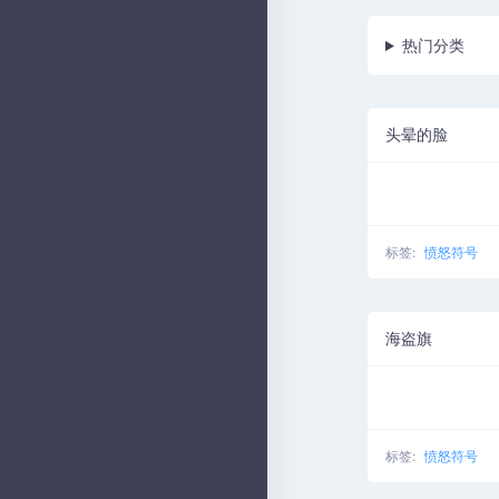
热门分类
头晕的脸
标签:
愤怒符号
海盗旗
标签:
愤怒符号