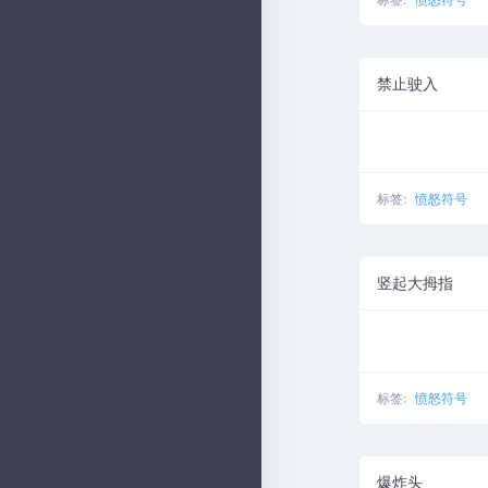
禁止驶入
标签:
愤怒符号
竖起大拇指
标签:
愤怒符号
爆炸头