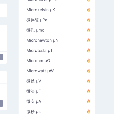
Microkelvin µK
微伴随 µPa
微孔 µmol
Micronewton µN
Microtesla µT
y
Microhm µΩ
Microwatt µW
微伏 µV
微法 µF
微安 µA
y
微秒 µs