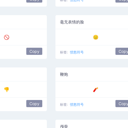
毫无表情的脸
🚫
😑
Copy
Cop
标签:
愤怒符号
鞭炮
👎
🧨
Copy
Cop
标签:
愤怒符号
颅骨