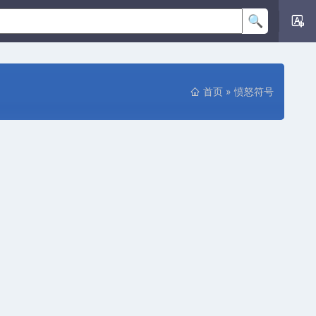
首页
»
愤怒符号