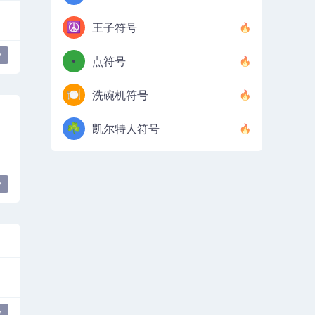
☮️
王子符号
y
•
点符号
🍽️
洗碗机符号
☘️
凯尔特人符号
y
y