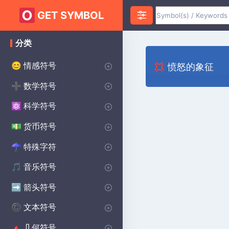
GET SYMBOL
分类
情感符号
😊
💢 愤怒的象征
心脏符号
爱符号
愤怒符号
焦虑符号
快乐的符号
悲伤的符号
惊喜符号
恐惧符号
笑脸符号
誓约符号
祝您好运符号
♥
❤️
😡
😰
😀
😰
😲
😨
😊
💌
🔴
数学符号
➕
无限符号
代数符号
几何符号
PI符号
三角洲符号
平方根符号
alpha符号
大于符号
小于符号
Sigma符号
加上减去符号
分隔符号
lambda符号
求和符号
统计符号
P(A)
♾️
∑
π
∑
Δ
Σ
⌀
√
α
>
<
±
÷
λ
科学符号
⚛️
化学符号
物理符号
theta符号
学位符号
欧米茄符号
生物学符号
Ac
⚯
Θ
Ω
β
°
货币符号
💵
主要世界货币
美分符号
磅货币符号
日本日元货币符号
$
¢
£
¥
特殊字符
☂︎
标点符号
装饰符号
点符号
王子符号
狂战士符号
维京符号
焊接符号
学校符号
星球大战符号
印度符号
异教符号
⚜
☮️
⚔️
⚔️
🔨
🏫
⭐
☯️
ॐ
•
:
音乐符号
🎵
注释符号
CLEFS符号
音乐休息符号
重复音乐符号
🎵
🎼
♩
♯
箭头符号
➡️
方向箭头
向下箭头符号
右箭头符号
向上箭头符号
商店箭头符号
➡️
→
↓
↑
^
文本符号
©️
版权符号
女性符号
美学符号
男性符号
蝙蝠侠符号
无政府状态符号
交叉符号
段落符号
汽车符号
自闭症符号
凯尔特人符号
洗碗机符号
哈利·波特符号
北欧符号
保护符号
©️
♀
❤️
♂
🦇
✝️
🚗
🧩
☘️
🍽️
🔮
🔨
🐉
Ⓐ
¶
几何符号
🔺