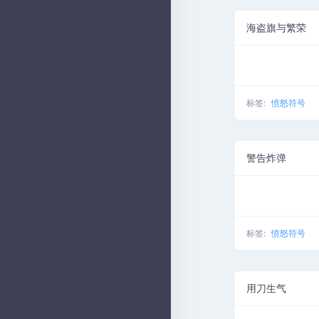
海盗旗与繁荣
标签:
愤怒符号
警告炸弹
标签:
愤怒符号
用刀生气