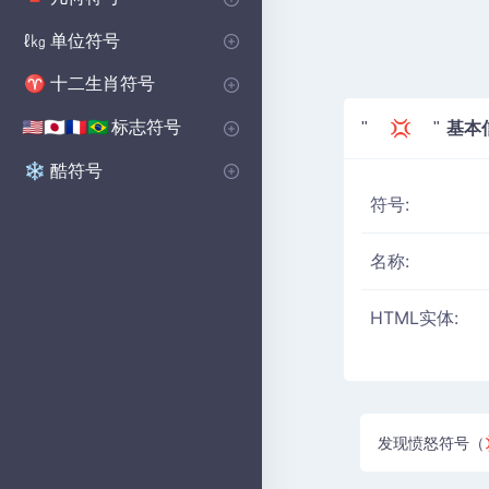
基本形状符号
多边形符号
坚实的图形符号
🔺
⬟
■
单位符号
ℓ㎏
音量单位符号
微单元符号
📏
μ
十二生肖符号
♈
西部十二生肖符号
♈
标志符号
基本
🇺🇸🇯🇵🇫🇷🇧🇷
" 💢 "
国家符号
乡村国旗符号
🇺🇸🇬🇧🇨🇳
の
酷符号
❄️
符号:
名称:
HTML实体:
发现愤怒符号（