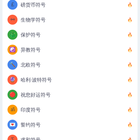
£
磅货币符号
⚯
生物学符号
🐉
保护符号
☯️
异教符号
🔨
北欧符号
🔮
哈利·波特符号
🔴
祝您好运符号
ॐ
印度符号
💌
誓约符号
∑
求和符号