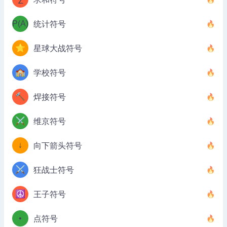
P(A)
统计符号
⭐
星球大战符号
🏫
学校符号
🔨
焊接符号
⚔️
维京符号
↓
向下箭头符号
⚔️
狂战士符号
☮️
王子符号
•
点符号