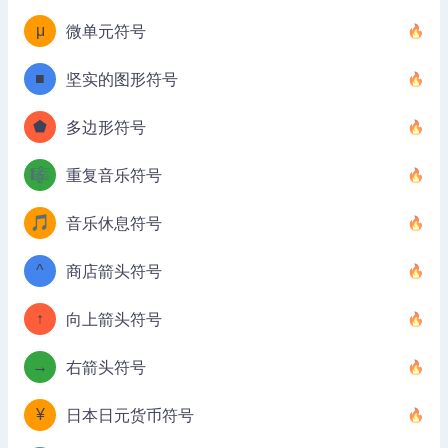
μ
微单元符号
■
坚实的图形符号
⬟
多边形符号
🎼
重复音乐符号
🎵
音乐休息符号
^
商店箭头符号
↑
向上箭头符号
→
右箭头符号
¥
日本日元货币符号