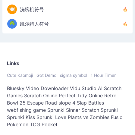
🍽️
洗碗机符号
☘️
凯尔特人符号
Links
Cute Kaomoji
Gpt Demo
sigma symbol
1 Hour Timer
Bluesky Video Downloader
Vidu Studio AI
Scratch
Games
Scratch Online
Perfect Tidy Online
Retro
Bowl 25
Escape Road
slope 4
Slap Battles
webfishing game
Sprunki Sinner
Scratch Sprunki
Sprunki Kiss
Sprunki Love
Plants vs Zombies Fusio
Pokemon TCG Pocket