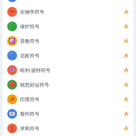
⚯
生物学符号
🐉
保护符号
☯️
异教符号
🔨
北欧符号
🔮
哈利·波特符号
🔴
祝您好运符号
ॐ
印度符号
💌
誓约符号
∑
求和符号