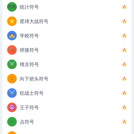
P(A)
统计符号
⭐
星球大战符号
🏫
学校符号
🔨
焊接符号
⚔️
维京符号
↓
向下箭头符号
⚔️
狂战士符号
☮️
王子符号
•
点符号