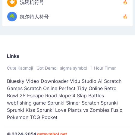
🍽️
洗碗机符号
☘️
凯尔特人符号
Links
Cute Kaomoji
Gpt Demo
sigma symbol
1 Hour Timer
Bluesky Video Downloader
Vidu Studio AI
Scratch
Games
Scratch Online
Perfect Tidy Online
Retro
Bowl 25
Escape Road
slope 4
Slap Battles
webfishing game
Sprunki Sinner
Scratch Sprunki
Sprunki Kiss
Sprunki Love
Plants vs Zombies Fusio
Pokemon TCG Pocket
© 2024-2054
getsymbol.net