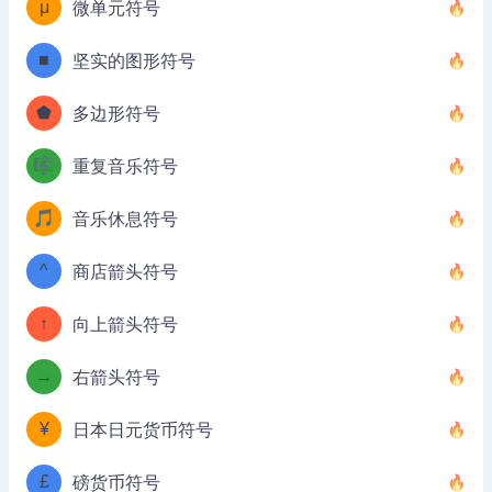
μ
微单元符号
■
坚实的图形符号
⬟
多边形符号
🎼
重复音乐符号
🎵
音乐休息符号
^
商店箭头符号
↑
向上箭头符号
→
右箭头符号
¥
日本日元货币符号
£
磅货币符号