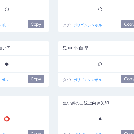
⬡
⬠
Copy
Cop
ンボル
タグ:
ポリゴンシンボル
白い円
黒 中 小 白 星
⯁
⭔
Copy
Cop
ンボル
タグ:
ポリゴンシンボル
重い黒の曲線上向き矢印
⭕
⯅
Copy
Cop