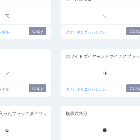
◹
◺
Copy
Cop
ンボル
タグ:
ポリゴンシンボル
◿
⬗
Copy
Cop
ンボル
タグ:
ポリゴンシンボル
中央にドットが入ったブラックダイヤモンド
横黒六角形
⬙
⬣