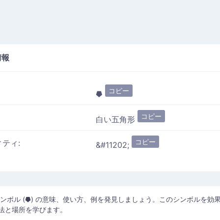
情報
コピー
⯂
コピー
白い五角形
コピー
ィティ:
&#11202;
シンボル (⯂) の意味、使い方、例を発見しましょう。このシンボルを効
法と場所を学びます。