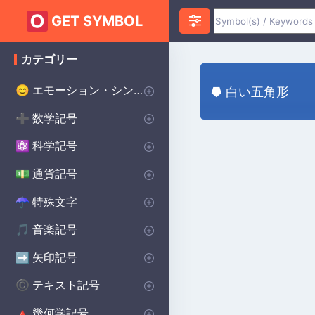
GET SYMBOL
カテゴリー
エモーション・シンボル
😊
⯂ 白い五角形
ハートのシンボル
愛のシンボル
怒りのシンボル
不安のシンボル
ハッピーシンボル
悲しいシンボル
サプライズシンボル
恐怖のシンボル
スマイリーシンボル
誓いのシンボル
幸運のシンボル
♥
❤️
😡
😰
😀
😰
😲
😨
😊
💌
🔴
数学記号
➕
インフィニティ・シンボル
代数記号
幾何学記号
円周率記号
デルタ記号
平方根記号
アルファシンボル
より大きい記号
より小さい記号
シグマシンボル
プラスマイナス記号
除算記号
ラムダ記号
合計記号
統計記号
P(A)
♾️
∑
π
∑
Δ
Σ
⌀
√
α
>
<
±
÷
λ
科学記号
⚛️
化学記号
物理記号
シータ記号
度記号
オメガシンボル
生物学の記号
Ac
⚯
Θ
Ω
β
°
通貨記号
💵
世界の主要通貨
セント記号
ポンド通貨記号
日本円 通貨記号
$
¢
£
¥
特殊文字
☂︎
句読点
装飾的なシンボル
ドット記号
プリンスシンボル
ベルセルクのシンボル
バイキングのシンボル
溶接記号
学校のシンボル
スター・ウォーズのシンボル
ヒンドゥー教のシンボル
異教のシンボル
⚜
☮️
⚔️
⚔️
🔨
🏫
⭐
☯️
ॐ
•
:
音楽記号
🎵
備考 記号
記号
休符記号
音楽記号を繰り返す
🎵
🎼
♩
♯
矢印記号
➡️
方向矢印
下矢印記号
右矢印記号
上矢印記号
キャレット矢印記号
➡️
→
↓
↑
^
テキスト記号
©️
著作権シンボル
女性のシンボル
美的シンボル
男性のシンボル
バットマンのシンボル
無政府主義のシンボル
十字のシンボル
段落記号
車のシンボル
自閉症のシンボル
ケルトのシンボル
食器洗い機の記号
ハリー・ポッターのシンボル
北欧のシンボル
保護シンボル
©️
♀
❤️
♂
🦇
✝️
🚗
🧩
☘️
🍽️
🔮
🔨
🐉
Ⓐ
¶
幾何学記号
🔺