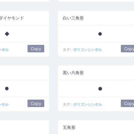
ダイヤモンド
白い三角形
◆
⯃
Copy
Cop
ンボル
タグ:
ポリゴンシンボル
黒い六角形
⯂
⬢
Copy
Cop
ンボル
タグ:
ポリゴンシンボル
五角形