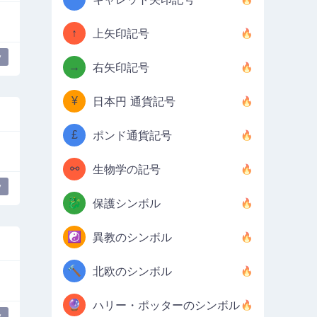
↑
上矢印記号
y
→
右矢印記号
¥
日本円 通貨記号
£
ポンド通貨記号
⚯
生物学の記号
y
🐉
保護シンボル
☯️
異教のシンボル
🔨
北欧のシンボル
🔮
ハリー・ポッターのシンボル
y