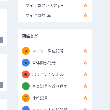
マイクロアンペア µA
マイクロ秒 µs
関係タグ
y
μ
マイクロ単位記号
■
立体図形記号
⬟
ポリゴンシンボル
y
🎼
音楽記号を繰り返す
🎵
休符記号
^
キャレット矢印記号