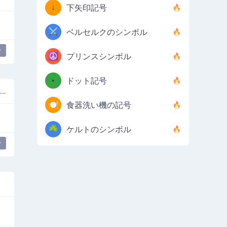
↓
下矢印記号
⚔️
ベルセルクのシンボル
y
☮️
プリンスシンボル
•
ドット記号
ホワイトダイヤモンドマイナスブラックX
🍽️
食器洗い機の記号
☘️
ケルトのシンボル
y