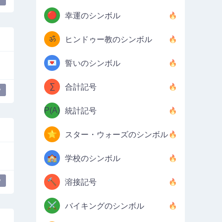
🔴
幸運のシンボル
ॐ
ヒンドゥー教のシンボル
💌
誓いのシンボル
∑
合計記号
y
P(A)
統計記号
⭐
スター・ウォーズのシンボル
🏫
学校のシンボル
y
🔨
溶接記号
⚔️
バイキングのシンボル