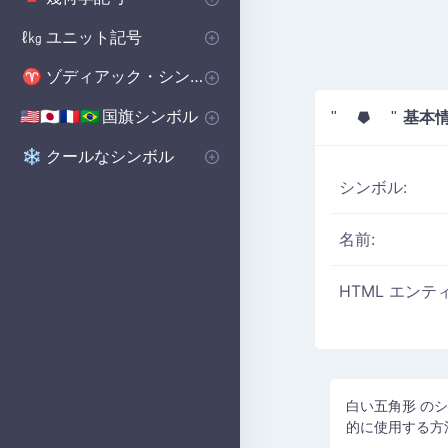
基本図形
ポリゴンシンボル
立体図形記号
🔺
⬟
■
ユニット記号
ℓ㎏
体積単位 記号
マイクロ単位記号
📏
μ
ゾディアック・シンボル
♈
西洋の星座シンボル
♈
国旗シンボル
基本
🇺🇸🇯🇵🇫🇷🇧🇷
" ⯂ "
国のシンボル
国旗シンボル
🇺🇸🇬🇧🇨🇳
の
クールなシンボル
❄️
シンボル:
名前:
HTML エンテ
白い五角形 の
的に使用する方