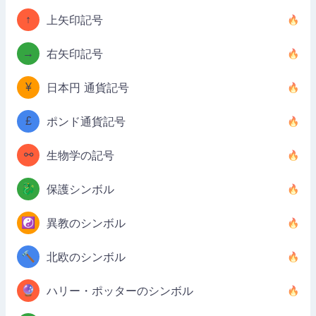
↑
上矢印記号
→
右矢印記号
¥
日本円 通貨記号
£
ポンド通貨記号
⚯
生物学の記号
🐉
保護シンボル
☯️
異教のシンボル
🔨
北欧のシンボル
🔮
ハリー・ポッターのシンボル