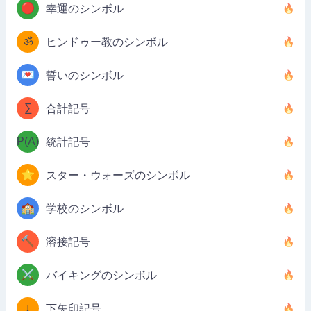
🔴
幸運のシンボル
ॐ
ヒンドゥー教のシンボル
💌
誓いのシンボル
∑
合計記号
P(A)
統計記号
⭐
スター・ウォーズのシンボル
🏫
学校のシンボル
🔨
溶接記号
⚔️
バイキングのシンボル
↓
下矢印記号