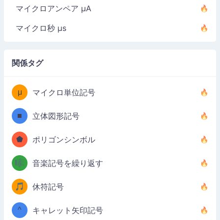
マイクロアンペア µA
マイクロ秒 µs
関係タグ
μ
マイクロ単位記号
■
立体図形記号
⬟
ポリゴンシンボル
🎼
音楽記号を繰り返す
🎵
休符記号
^
キャレット矢印記号