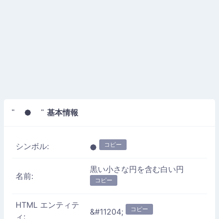
基本情報
" ⯄ "
コピー
シンボル:
⯄
黒い小さな円を含む白い円
名前:
コピー
HTML エンティテ
コピー
&#11204;
ィ: