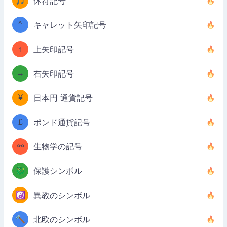
🎵
休符記号
^
キャレット矢印記号
↑
上矢印記号
→
右矢印記号
¥
日本円 通貨記号
£
ポンド通貨記号
⚯
生物学の記号
🐉
保護シンボル
☯️
異教のシンボル
🔨
北欧のシンボル