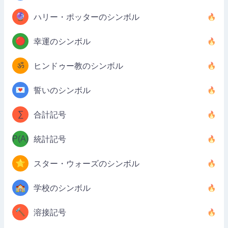
🔮
ハリー・ポッターのシンボル
🔴
幸運のシンボル
ॐ
ヒンドゥー教のシンボル
💌
誓いのシンボル
∑
合計記号
P(A)
統計記号
⭐
スター・ウォーズのシンボル
🏫
学校のシンボル
🔨
溶接記号