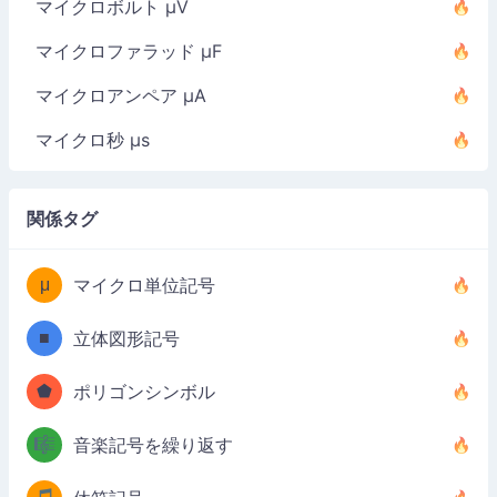
マイクロボルト µV
マイクロファラッド µF
マイクロアンペア µA
マイクロ秒 µs
関係タグ
μ
マイクロ単位記号
■
立体図形記号
⬟
ポリゴンシンボル
🎼
音楽記号を繰り返す