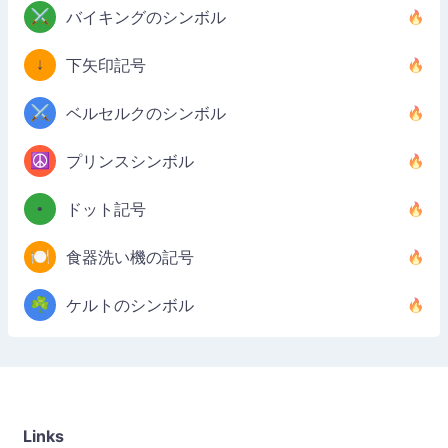
⚔️
バイキングのシンボル
↓
下矢印記号
⚔️
ベルセルクのシンボル
☮️
プリンスシンボル
•
ドット記号
🍽️
食器洗い機の記号
☘️
ケルトのシンボル
Links